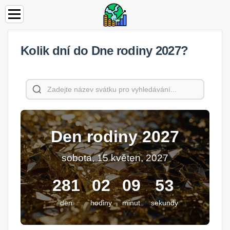
Kolik dní do Dne rodiny 2027?
Den rodiny 2027
sobota, 15 květen, 2027
53
281
02
09
den
hodiny
minut
sekundy