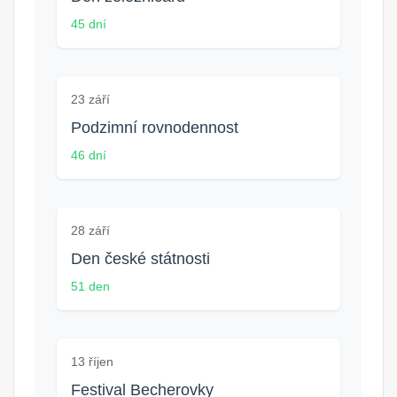
45 dní
23 září
Podzimní rovnodennost
46 dní
28 září
Den české státnosti
51 den
13 říjen
Festival Becherovky