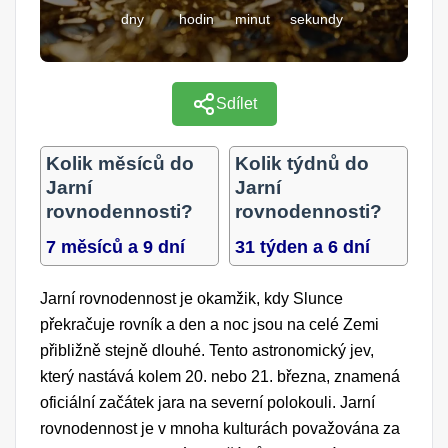
dny
hodin
minut
sekundy
Sdílet
Kolik měsíců do
Kolik týdnů do
Jarní
Jarní
rovnodennosti?
rovnodennosti?
7 měsíců a 9 dní
31 týden a 6 dní
Jarní rovnodennost je okamžik, kdy Slunce
překračuje rovník a den a noc jsou na celé Zemi
přibližně stejně dlouhé. Tento astronomický jev,
který nastává kolem 20. nebo 21. března, znamená
oficiální začátek jara na severní polokouli. Jarní
rovnodennost je v mnoha kulturách považována za