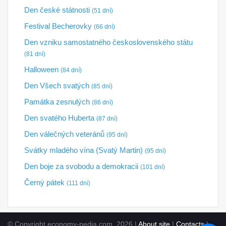
Den české státnosti
(51 dní)
Festival Becherovky
(66 dní)
Den vzniku samostatného československého státu
(81 dní)
Halloween
(84 dní)
Den Všech svatých
(85 dní)
Památka zesnulých
(86 dní)
Den svatého Huberta
(87 dní)
Den válečných veteránů
(95 dní)
Svátky mladého vína (Svatý Martin)
(95 dní)
Den boje za svobodu a demokracii
(101 dní)
Černý pátek
(111 dní)
© Copyright economy-pedia.com, 2026 |
About site
|
Contacts
|