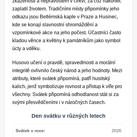
zkaženosti a nepravostem v církvi, za což nakonec
zaplatil životem. Tradičními místy připomínky jeho
odkazu jsou Betlémská kaple v Praze a Husinec,
kde se konají slavnostní shromáždění a
vzpomínkové akce na jeho počest. Účastníci často
kladou věnce a květiny k památníkům jako symbol
úcty a vděku.
Husovo učení o pravdě, spravedlnosti a morální
integritě ovlivnilo český národ a jeho hodnoty. Mezi
atributy, které svátek připomíná, patří husitský
kalich, jenž symbolizuje rovnost a přístup k víře pro
všechny. Svátek připomíná odhodlanost stát si za
svými přesvědčeními i v náročných časech.
Den svátku v různých letech
2026