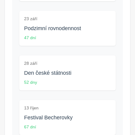
23 září
Podzimní rovnodennost
47 dní
28 září
Den české státnosti
52 dny
13 říjen
Festival Becherovky
67 dní