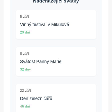
Nadcházející svátky
5 září
Vinný festival v Mikulově
29 dní
8 září
Svátost Panny Marie
32 dny
22 září
Den železničářů
46 dní