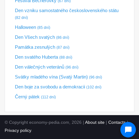
Festival Becherovky
(67 dní)
Den vzniku samostatného československého státu
(82 dní)
Halloween
(85 dní)
Den Všech svatých
(86 dní)
Památka zesnulých
(87 dní)
Den svatého Huberta
(88 dní)
Den válečných veteránů
(96 dní)
Svátky mladého vína (Svatý Martin)
(96 dní)
Den boje za svobodu a demokracii
(102 dní)
Černý pátek
(112 dní)
© Copyright economy-pedia.com, 2026 |
About site
|
Contacts
|
Privacy policy
.