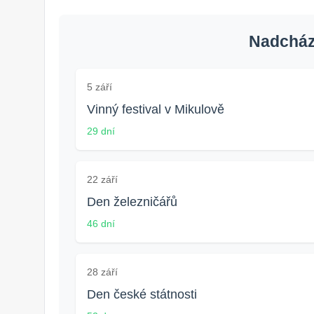
Nadcháze
5 září
Vinný festival v Mikulově
29 dní
22 září
Den železničářů
46 dní
28 září
Den české státnosti