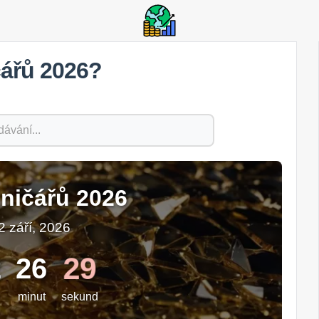
čářů 2026?
ničářů 2026
2 září, 2026
29
2
26
minut
sekund