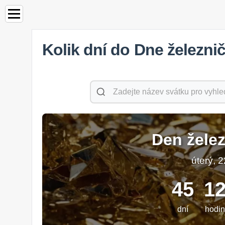
Kolik dní do Dne železni
Den želez
úterý, 2
45
1
dní
hodin