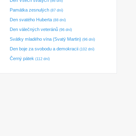
Den Všech svatých
(86 dní)
Památka zesnulých
(87 dní)
Den svatého Huberta
(88 dní)
Den válečných veteránů
(96 dní)
Svátky mladého vína (Svatý Martin)
(96 dní)
Den boje za svobodu a demokracii
(102 dní)
Černý pátek
(112 dní)