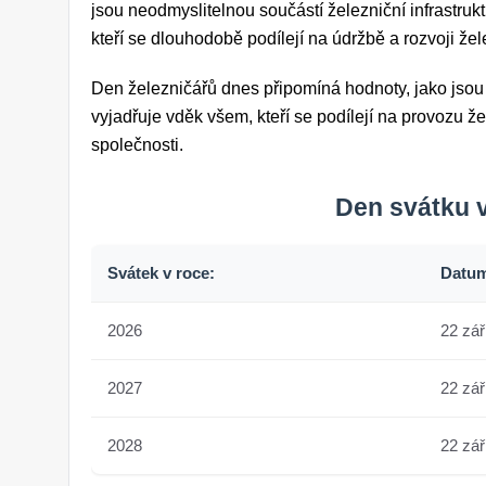
jsou neodmyslitelnou součástí železniční infrastruk
kteří se dlouhodobě podílejí na údržbě a rozvoji žele
Den železničářů dnes připomíná hodnoty, jako jsou 
vyjadřuje vděk všem, kteří se podílejí na provozu žel
společnosti.
Den svátku v
Svátek v roce:
Datu
2026
22 zář
2027
22 zář
2028
22 zář