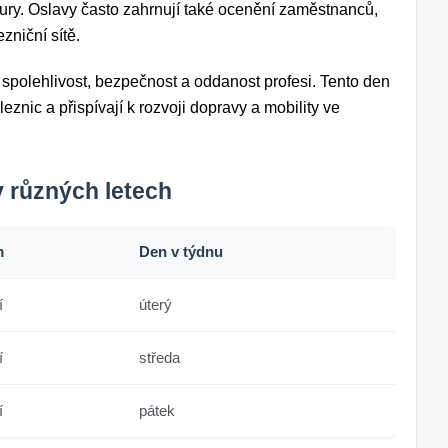
tury. Oslavy často zahrnují také ocenění zaměstnanců,
zniční sítě.
spolehlivost, bezpečnost a oddanost profesi. Tento den
eznic a přispívají k rozvoji dopravy a mobility ve
 různých letech
m
Den v týdnu
í
úterý
í
středa
í
pátek