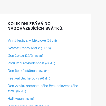
KOLIK DNÍ ZBÝVÁ DO
NADCHÁZEJÍCÍCH SVÁTKŮ:
Vinný festival v Mikulově
(29 dní)
Svátost Panny Marie
(32 dní)
Den železničářů
(46 dní)
Podzimní rovnodennost
(47 dní)
Den české státnosti
(52 dní)
Festival Becherovky
(67 dní)
Den vzniku samostatného československého
státu
(82 dní)
Halloween
(85 dní)