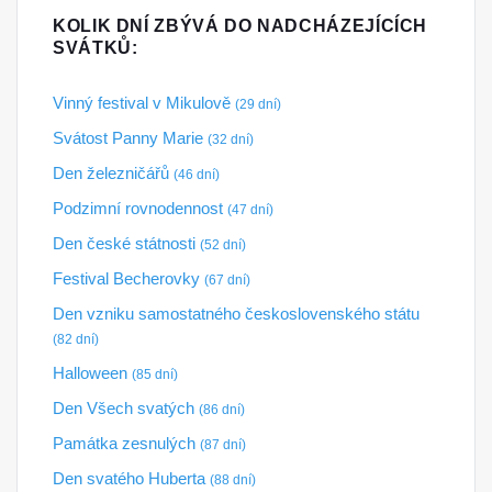
KOLIK DNÍ ZBÝVÁ DO NADCHÁZEJÍCÍCH
SVÁTKŮ:
Vinný festival v Mikulově
(29 dní)
Svátost Panny Marie
(32 dní)
Den železničářů
(46 dní)
Podzimní rovnodennost
(47 dní)
Den české státnosti
(52 dní)
Festival Becherovky
(67 dní)
Den vzniku samostatného československého státu
(82 dní)
Halloween
(85 dní)
Den Všech svatých
(86 dní)
Památka zesnulých
(87 dní)
Den svatého Huberta
(88 dní)