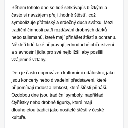
Během tohoto dne se lidé setkávají s blízkými a
často si navzájem přejí „hodně štěstí“, což
symbolizuje přátelský a srdečný duch svátku. Mezi
tradiční činnosti patří rozdávání drobných dárků
nebo talismanů, které mají přinášet štěstí a ochranu.
Někteří lidé také připravují jednoduché občerstvení
a slavnostní jídla pro své nejbližší, aby posílili
vzájemné vztahy.
Den je často doprovázen kulturními událostmi, jako
jsou koncerty nebo divadelní představení, které
připomínají radost a lehkost, které štěstí přináší.
Ozdobou dne jsou tradiční symboly, například
čtyřlístky nebo drobné figurky, které mají
dlouholetou tradici jako nositelé štěstí v české
kultuře.