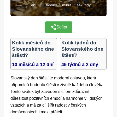
dní
hodiny
minut
sekundy
Sdílet
Kolik měsíců do
Kolik týdnů do
Slovanského dne
Slovanského dne
štěstí?
štěstí?
10 měsíců a 12 dní
45 týdnů a 2 dny
Slovanský den štěstí je moderní oslavou, která
připomíná hodnotu štěstí v životě každého člověka.
Tento svátek byl zaveden s cílem zdůraznit
důležitost pozitivních emocí a harmonie v lidských
vztazích a má za cíl šířit radost v českých
domácnostech i mezi přáteli.