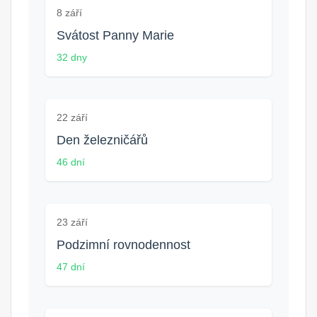
8 září
Svátost Panny Marie
32 dny
22 září
Den železničářů
46 dní
23 září
Podzimní rovnodennost
47 dní