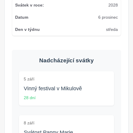
2028
6 prosinec
středa
Nadcházející svátky
5 září
Vinný festival v Mikulově
28 dní
8 září
Svátost Panny Marie