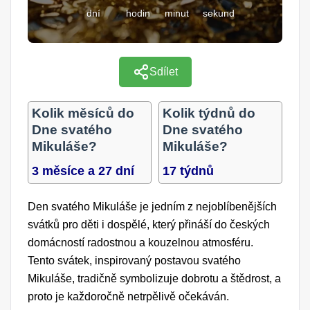
dní
hodin
minut
sekund
Sdílet
Kolik měsíců do
Kolik týdnů do
Dne svatého
Dne svatého
Mikuláše?
Mikuláše?
3 měsíce a 27 dní
17 týdnů
Den svatého Mikuláše je jedním z nejoblíbenějších
svátků pro děti i dospělé, který přináší do českých
domácností radostnou a kouzelnou atmosféru.
Tento svátek, inspirovaný postavou svatého
Mikuláše, tradičně symbolizuje dobrotu a štědrost, a
proto je každoročně netrpělivě očekáván.