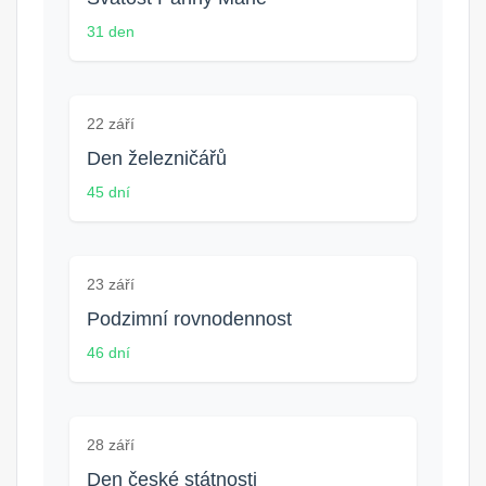
31 den
22 září
Den železničářů
45 dní
23 září
Podzimní rovnodennost
46 dní
28 září
Den české státnosti