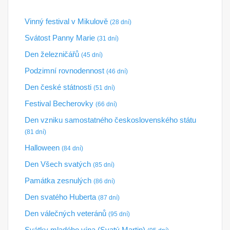
Vinný festival v Mikulově
(28 dní)
Svátost Panny Marie
(31 dní)
Den železničářů
(45 dní)
Podzimní rovnodennost
(46 dní)
Den české státnosti
(51 dní)
Festival Becherovky
(66 dní)
Den vzniku samostatného československého státu
(81 dní)
Halloween
(84 dní)
Den Všech svatých
(85 dní)
Památka zesnulých
(86 dní)
Den svatého Huberta
(87 dní)
Den válečných veteránů
(95 dní)
Svátky mladého vína (Svatý Martin)