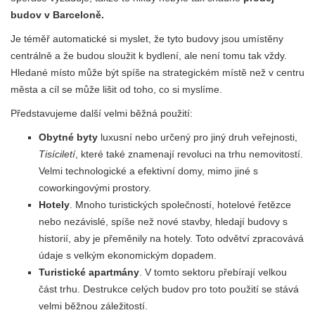
budov v Barceloně.
Je téměř automatické si myslet, že tyto budovy jsou umístěny
centrálně a že budou sloužit k bydlení, ale není tomu tak vždy.
Hledané místo může být spíše na strategickém místě než v centru
města a cíl se může lišit od toho, co si myslíme.
Představujeme další velmi běžná použití:
Obytné byty
luxusní nebo určený pro jiný druh veřejnosti,
Tisíciletí
, které také znamenají revoluci na trhu nemovitostí.
Velmi technologické a efektivní domy, mimo jiné s
coworkingovými prostory.
Hotely
. Mnoho turistických společností, hotelové řetězce
nebo nezávislé, spíše než nové stavby, hledají budovy s
historií, aby je přeměnily na hotely. Toto odvětví zpracovává
údaje s velkým ekonomickým dopadem.
Turistické apartmány
. V tomto sektoru přebírají velkou
část trhu. Destrukce celých budov pro toto použití se stává
velmi běžnou záležitostí.