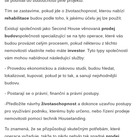
se podívali do budoucnosti plné projektů.
Tím se zastavíme, pokud jde o životaschopnost, kterou nabízí
rehabilitace
budov podle toho, k jakému účelu jej lze použít.
Existují společnosti jako Second House věnovaná
prodej
budov
společnosti specializující se na tyto operace, které vás
budou provázet celým procesem, pokud některou z těchto
nemovitostí vlastníte nebo máte
investor
. Tyto typy společností
vám mohou nabídnout následující služby:
- Provedou ekonomickou a ziskovou studii, budou hledat,
lokalizovat, kupovat, pokud je to tak, a sanují nejvhodnější
budovu.
- Postarají se o právní, finanční a právní postupy.
-Předložíte návrhy
životaschopnost
a dokonce uzavřou postupy
pro využívání podniku, kterému bylo určeno, nebo řízení prodeje
nemovitosti pomocí technik Housetanding.
To znamená, že se přizpůsobují skutečným potřebám, které
operace vyžaduje, takže to nikdy nebylo tak snadné
prodej