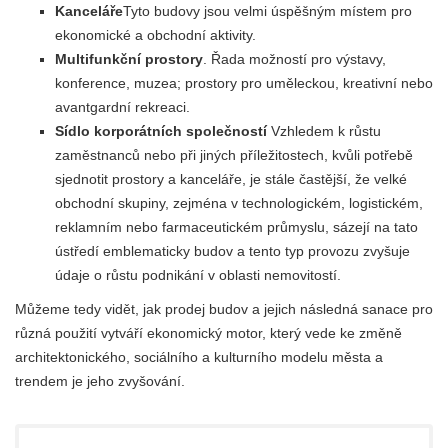
Kanceláře
Tyto budovy jsou velmi úspěšným místem pro
ekonomické a obchodní aktivity.
Multifunkční prostory
. Řada možností pro výstavy,
konference, muzea; prostory pro uměleckou, kreativní nebo
avantgardní rekreaci.
Sídlo korporátních společností
Vzhledem k růstu
zaměstnanců nebo při jiných příležitostech, kvůli potřebě
sjednotit prostory a kanceláře, je stále častější, že velké
obchodní skupiny, zejména v technologickém, logistickém,
reklamním nebo farmaceutickém průmyslu, sázejí na tato
ústředí emblematicky budov a tento typ provozu zvyšuje
údaje o růstu podnikání v oblasti nemovitostí.
Můžeme tedy vidět, jak prodej budov a jejich následná sanace pro
různá použití vytváří ekonomický motor, který vede ke změně
architektonického, sociálního a kulturního modelu města a
trendem je jeho zvyšování.