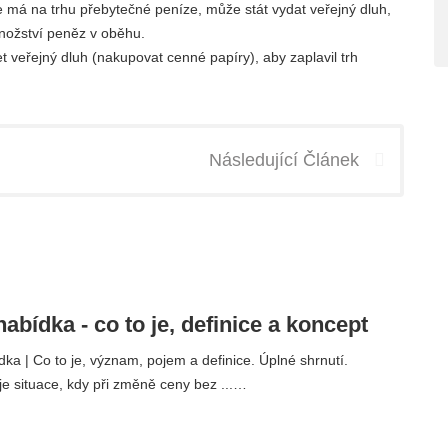
že má na trhu přebytečné peníze, může stát vydat veřejný dluh,
množství peněz v oběhu.
t veřejný dluh (nakupovat cenné papíry), aby zaplavil trh
Následující Článek
nabídka - co to je, definice a koncept
dka | Co to je, význam, pojem a definice. Úplné shrnutí.
e situace, kdy při změně ceny bez ...…