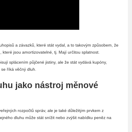
uhopisů a závazků, které stát vydal, a to takovým způsobem, že
teré jsou amortizovatelné, tj. Mají určitou splatnost.
sují splácením půjčené jistiny, ale že stát vydává kupóny,
u se říká věčný dluh.
uhu jako nástroj měnové
eřejných rozpočtů správ, ale je také důležitým prvkem z
ejného dluhu může stát snížit nebo zvýšit nabídku peněz na