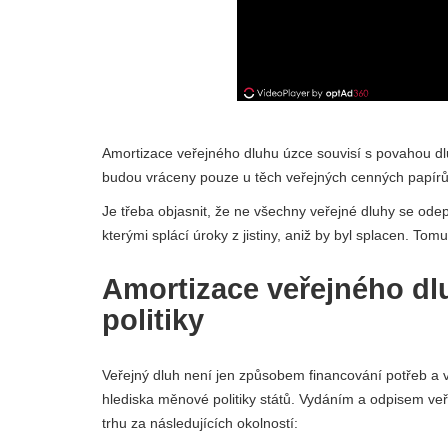
Amortizace veřejného dluhu úzce souvisí s povahou dl
budou vráceny pouze u těch veřejných cenných papírů, k
Je třeba objasnit, že ne všechny veřejné dluhy se odepi
kterými splácí úroky z jistiny, aniž by byl splacen. Tom
Amortizace veřejného dl
politiky
Veřejný dluh není jen způsobem financování potřeb a v
hlediska měnové politiky států. Vydáním a odpisem veř
trhu za následujících okolností: