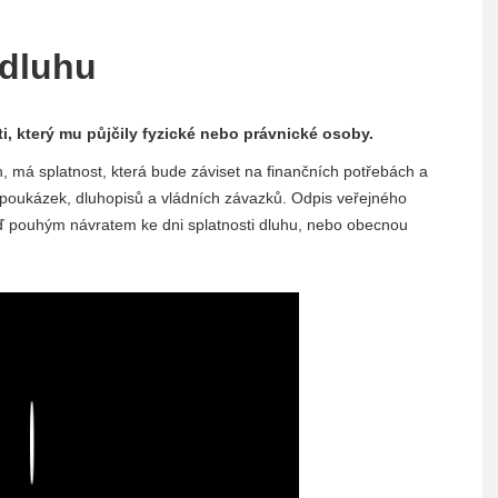
 dluhu
i, který mu půjčily fyzické nebo právnické osoby.
h, má splatnost, která bude záviset na finančních potřebách a
h poukázek, dluhopisů a vládních závazků. Odpis veřejného
ď pouhým návratem ke dni splatnosti dluhu, nebo obecnou
Play