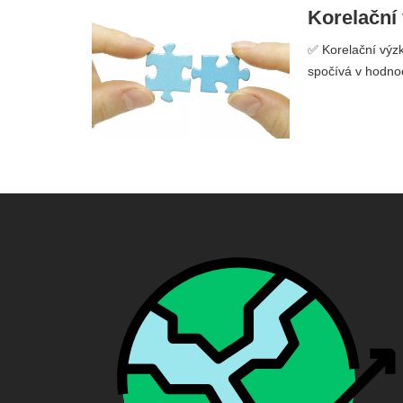
Korelační
✅ Korelační výzk
spočívá v hodnoc