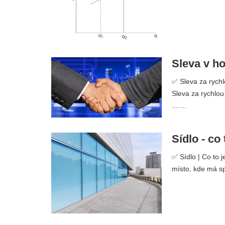
Sleva v ho
✅ Sleva za rychl
Sleva za rychlou
....…
Sídlo - co
✅ Sídlo | Co to j
místo, kde má s