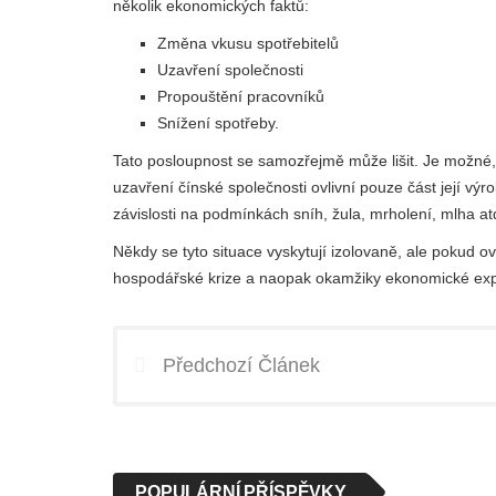
několik ekonomických faktů:
Změna vkusu spotřebitelů
Uzavření společnosti
Propouštění pracovníků
Snížení spotřeby.
Tato posloupnost se samozřejmě může lišit. Je možné, 
uzavření čínské společnosti ovlivní pouze část její vý
závislosti na podmínkách sníh, žula, mrholení, mlha at
Někdy se tyto situace vyskytují izolovaně, ale pokud o
hospodářské krize a naopak okamžiky ekonomické ex
Předchozí Článek
POPULÁRNÍ PŘÍSPĚVKY