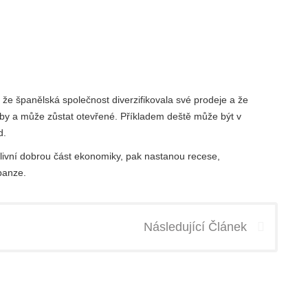
že španělská společnost diverzifikovala své prodeje a že
roby a může zůstat otevřené. Příkladem deště může být v
d.
vlivní dobrou část ekonomiky, pak nastanou recese,
panze.
Následující Článek