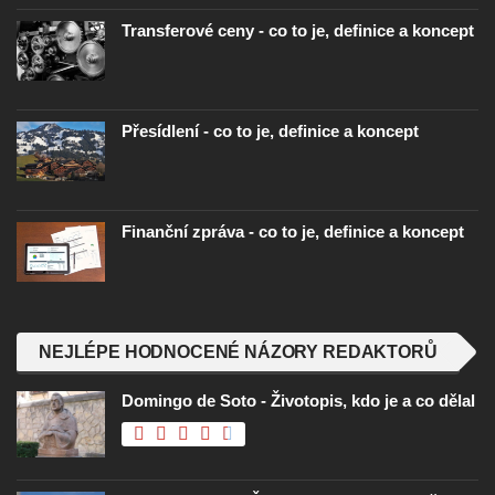
Transferové ceny - co to je, definice a koncept
Přesídlení - co to je, definice a koncept
Finanční zpráva - co to je, definice a koncept
NEJLÉPE HODNOCENÉ NÁZORY REDAKTORŮ
Domingo de Soto - Životopis, kdo je a co dělal