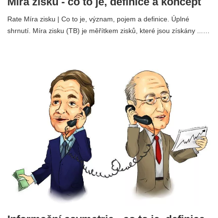
Míra zisku - co to je, definice a koncept
Rate Míra zisku | Co to je, význam, pojem a definice. Úplné
shrnutí. Míra zisku (TB) je měřítkem zisků, které jsou získány ...…