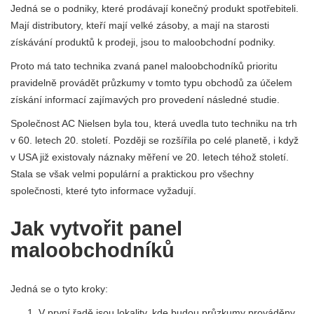
Jedná se o podniky, které prodávají konečný produkt spotřebiteli.
Mají distributory, kteří mají velké zásoby, a mají na starosti
získávání produktů k prodeji, jsou to maloobchodní podniky.
Proto má tato technika zvaná panel maloobchodníků prioritu
pravidelně provádět průzkumy v tomto typu obchodů za účelem
získání informací zajímavých pro provedení následné studie.
Společnost AC Nielsen byla tou, která uvedla tuto techniku ​​na trh
v 60. letech 20. století. Později se rozšířila po celé planetě, i když
v USA již existovaly náznaky měření ve 20. letech téhož století.
Stala se však velmi populární a praktickou pro všechny
společnosti, které tyto informace vyžadují.
Jak vytvořit panel
maloobchodníků
Jedná se o tyto kroky:
V první řadě jsou lokality, kde budou průzkumy prováděny,