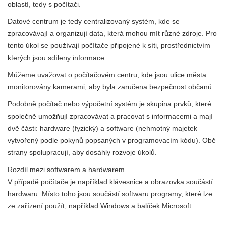
oblastí, tedy s počítači.
Datové centrum je tedy centralizovaný systém, kde se
zpracovávají a organizují data, která mohou mít různé zdroje. Pro
tento úkol se používají počítače připojené k síti, prostřednictvím
kterých jsou sdíleny informace.
Můžeme uvažovat o počítačovém centru, kde jsou ulice města
monitorovány kamerami, aby byla zaručena bezpečnost občanů.
Podobně počítač nebo výpočetní systém je skupina prvků, které
společně umožňují zpracovávat a pracovat s informacemi a mají
dvě části: hardware (fyzický) a software (nehmotný majetek
vytvořený podle pokynů popsaných v programovacím kódu). Obě
strany spolupracují, aby dosáhly rozvoje úkolů.
Rozdíl mezi softwarem a hardwarem
V případě počítače je například klávesnice a obrazovka součástí
hardwaru. Místo toho jsou součástí softwaru programy, které lze
ze zařízení použít, například Windows a balíček Microsoft.