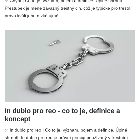
✅ Chybí | Co to je, význam, pojem a definice. Úplné shrnutí.
Přestupek je méně závažný trestný čin, což je typické pro trestní
právo kvůli jeho nízké újmě ...…
In dubio pro reo - co to je, definice a
koncept
✅ In dubio pro reo | Co to je, význam, pojem a definice. Úplné
shrnutí. In dubio pro reo je právní princip používaný v trestním