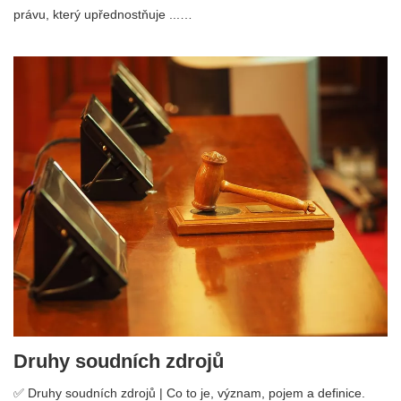
právu, který upřednostňuje ...…
Druhy soudních zdrojů
✅ Druhy soudních zdrojů | Co to je, význam, pojem a definice.