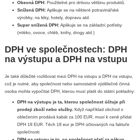
Obecná DPH:
Použitelné pro drtivou většinu produktů.
Snížená DPH:
Aplikuje se na některé potravinářské
výrobky, na léky, hotely, dopravu atd.
Super snížená DPH:
Aplikuje se na základní potřeby
(mléko, ovoce, chléb, knihy, drogy atd.)
DPH ve společnostech: DPH
na výstupu a DPH na vstupu
Je také důležité rozlišovat mezi DPH na vstupu a DPH na vstupu,
což je nutné, aby společnost nebo samostatně výdělečně činná
osoba mohla vypočítat DPH, kterou musí platit do státní pokladny:
DPH na výstupu je ta, kterou společnost účtuje při
prodeji zboží nebo služby.
Když například obchod s
oblečením prodává kabát za 100 EUR, musí k ceně přidat
DPH 18 EUR. Těch 18 eur je DPH účtovaných na faktuře
společnosti.
DPH na vstupu je to, co společnost platí za nákup