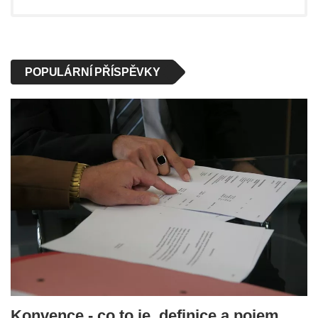
POPULÁRNÍ PŘÍSPĚVKY
Konvence - co to je, definice a pojem