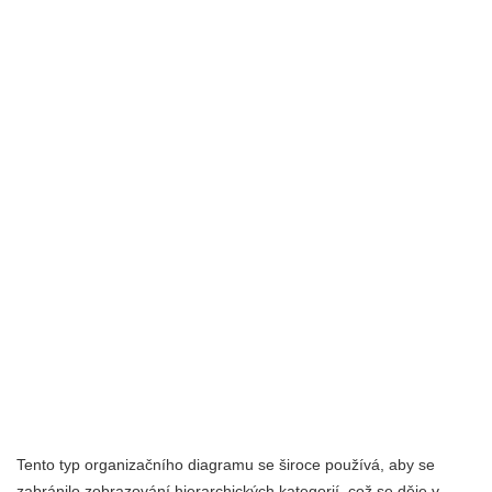
Tento typ organizačního diagramu se široce používá, aby se
zabránilo zobrazování hierarchických kategorií, což se děje v