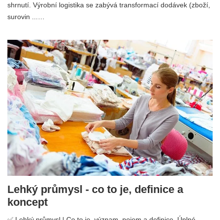
shrnutí. Výrobní logistika se zabývá transformací dodávek (zboží,
surovin ...…
Lehký průmysl - co to je, definice a
koncept
✅ Lehký průmysl | Co to je, význam, pojem a definice. Úplné