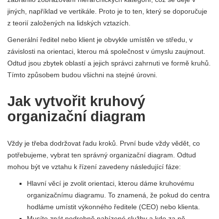
jiných, například ve vertikále. Proto je to ten, který se doporučuje
z teorií založených na lidských vztazích.
Generální ředitel nebo klient je obvykle umístěn ve středu, v
závislosti na orientaci, kterou má společnost v úmyslu zaujmout.
Odtud jsou zbytek oblastí a jejich správci zahrnuti ve formě kruhů.
Tímto způsobem budou všichni na stejné úrovni.
Jak vytvořit kruhový
organizační diagram
Vždy je třeba dodržovat řadu kroků. První bude vždy vědět, co
potřebujeme, vybrat ten správný organizační diagram. Odtud
mohou být ve vztahu k řízení zavedeny následující fáze:
Hlavní věcí je zvolit orientaci, kterou dáme kruhovému
organizačnímu diagramu. To znamená, že pokud do centra
hodláme umístit výkonného ředitele (CEO) nebo klienta.
Musíte znát podrobně nabízené služby a kdo za ně