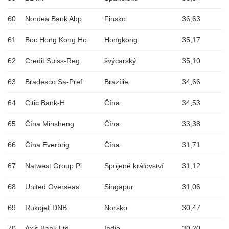
60
Nordea Bank Abp
Finsko
36,63
61
Boc Hong Kong Ho
Hongkong
35,17
62
Credit Suiss-Reg
švýcarský
35,10
63
Bradesco Sa-Pref
Brazílie
34,66
64
Citic Bank-H
Čína
34,53
65
Čína Minsheng
Čína
33,38
66
Čína Everbrig
Čína
31,71
67
Natwest Group Pl
Spojené království
31,12
68
United Overseas
Singapur
31,06
69
Rukojeť DNB
Norsko
30,47
70
Axis Bank Ltd.
Indie
30,20