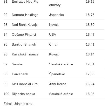
91
Emirates Nbd Pjs
19,18
emiráty
92
Nomura Holdings
Japonsko
18,78
93
Natl Bank Kuvajt
Kuvajt
18,50
94
Občané Financi
USA
18,47
95
Bank of Shangh
Čína
18,41
96
Kuvajtské finance
Kuvajt
18,14
97
Samba
Saudská arábie
17,91
98
Caixabank
Španělsko
17,33
99
KB Financial Gro
Jižní Korea
16,24
100
Rijádská banka
Saudská arábie
15,98
Zdroj: Údaje o trhu.