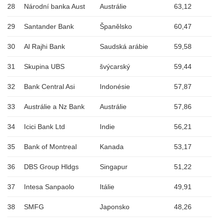
28
Národní banka Aust
Austrálie
63,12
29
Santander Bank
Španělsko
60,47
30
Al Rajhi Bank
Saudská arábie
59,58
31
Skupina UBS
švýcarský
59,44
32
Bank Central Asi
Indonésie
57,87
33
Austrálie a Nz Bank
Austrálie
57,86
34
Icici Bank Ltd
Indie
56,21
35
Bank of Montreal
Kanada
53,17
36
DBS Group Hldgs
Singapur
51,22
37
Intesa Sanpaolo
Itálie
49,91
38
SMFG
Japonsko
48,26