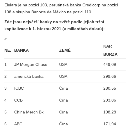
Elektra je na pozici 103, peruánská banka Credicorp na pozici
108 a skupina Banorte de México na pozici 110.
Zde jsou největší banky na světě podle jejich tržní
kapitalizace k 1. březnu 2021 (v miliardách dolarů):
>
KAP.
NE.
BANKA
ZEMĚ
BURZA
1
JP Morgan Chase
USA
449,09
2
americká banka
USA
299,66
3
ICBC
Čína
280,55
4
CCB
Čína
203,86
5
China Merch Bk
Čína
198,28
6
ABC
Čína
171,94