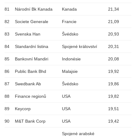
81
Národní Bk Kanada
Kanada
21,34
82
Societe Generale
Francie
21,09
83
Svenska Han
Švédsko
20,93
84
Standardní listina
Spojené království
20,31
85
Bankovní Mandiri
Indonésie
20,08
86
Public Bank Bhd
Malajsie
19,92
87
Swedbank Ab
Švédsko
19,86
88
Finance regionů
USA
19,82
89
Keycorp
USA
19,51
90
M&T Bank Corp
USA
19,42
Spojené arabské