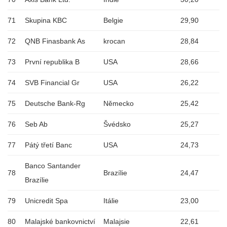
71
Skupina KBC
Belgie
29,90
72
QNB Finasbank As
krocan
28,84
73
První republika B
USA
28,66
74
SVB Financial Gr
USA
26,22
75
Deutsche Bank-Rg
Německo
25,42
76
Seb Ab
Švédsko
25,27
77
Pátý třetí Banc
USA
24,73
Banco Santander
78
Brazílie
24,47
Brazílie
79
Unicredit Spa
Itálie
23,00
80
Malajské bankovnictví
Malajsie
22,61