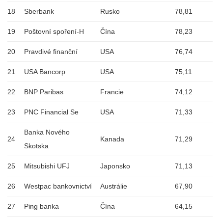
18
Sberbank
Rusko
78,81
19
Poštovní spoření-H
Čína
78,23
20
Pravdivé finanční
USA
76,74
21
USA Bancorp
USA
75,11
22
BNP Paribas
Francie
74,12
23
PNC Financial Se
USA
71,33
Banka Nového
24
Kanada
71,29
Skotska
25
Mitsubishi UFJ
Japonsko
71,13
26
Westpac bankovnictví
Austrálie
67,90
27
Ping banka
Čína
64,15