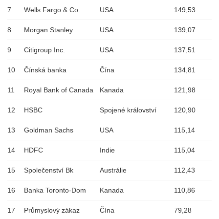
7
Wells Fargo & Co.
USA
149,53
8
Morgan Stanley
USA
139,07
9
Citigroup Inc.
USA
137,51
10
Čínská banka
Čína
134,81
11
Royal Bank of Canada
Kanada
121,98
12
HSBC
Spojené království
120,90
13
Goldman Sachs
USA
115,14
14
HDFC
Indie
115,04
15
Společenství Bk
Austrálie
112,43
16
Banka Toronto-Dom
Kanada
110,86
17
Průmyslový zákaz
Čína
79,28