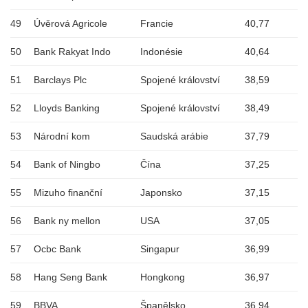
49
Úvěrová Agricole
Francie
40,77
50
Bank Rakyat Indo
Indonésie
40,64
51
Barclays Plc
Spojené království
38,59
52
Lloyds Banking
Spojené království
38,49
53
Národní kom
Saudská arábie
37,79
54
Bank of Ningbo
Čína
37,25
55
Mizuho finanční
Japonsko
37,15
56
Bank ny mellon
USA
37,05
57
Ocbc Bank
Singapur
36,99
58
Hang Seng Bank
Hongkong
36,97
59
BBVA
Španělsko
36,94