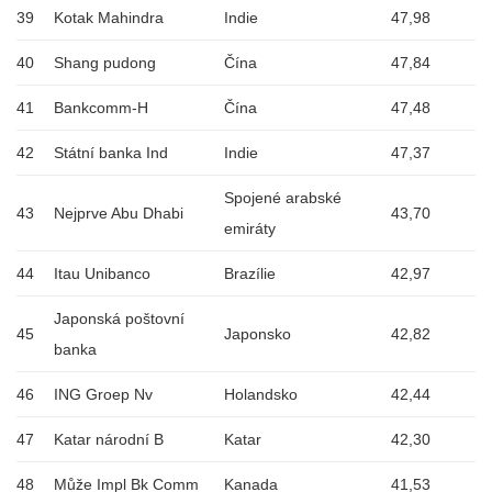
39
Kotak Mahindra
Indie
47,98
40
Shang pudong
Čína
47,84
41
Bankcomm-H
Čína
47,48
42
Státní banka Ind
Indie
47,37
Spojené arabské
43
Nejprve Abu Dhabi
43,70
emiráty
44
Itau Unibanco
Brazílie
42,97
Japonská poštovní
45
Japonsko
42,82
banka
46
ING Groep Nv
Holandsko
42,44
47
Katar národní B
Katar
42,30
48
Může Impl Bk Comm
Kanada
41,53