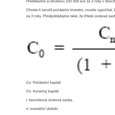
Představme si strukturu 100 000 eur za 3 roky v Ibex3
Chcete-li zaručit počáteční investici, musíte vypočítat,
za 3 roky. Předpokládejme také, že tříleté úrokové s
Co: Počáteční kapitál.
Cn: Konečný kapitál.
i: bezriziková úroková sazba.
n: investiční období.