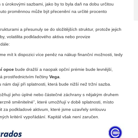
en s úrokovými sazbami, jako by to byla daň na dobu určitou
outo proměnnou může být přecenění na určité procento
kturami a přesunuly se do složitějších struktur, protože jejich
y, volatilita podkladového aktiva nebo provize
dále:
e mít k dispozici více peněz na nákup finanční možnosti, tedy
ní opce
bude dražší a naopak opční prémie bude levnější,
á prostřednictvím řečtiny
Vega
.
nám dají při splatnosti, která bude nižší než tržní sazba.
možňují jeho úplné nebo částečné záchrany s nějakým druhem
erzně směnitelné“, které umožňují v době splatnosti, místo
nit za podkladové aktivum, které jsme uzavřely smlouvu
ných kritérií vypořádání. Kapitál však není zaručen.