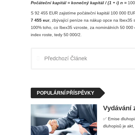
Počáteční kapitál = konečný kapitál / (1 + i) n =
100.
S 92 455 EUR zajistíme počáteční kapitál 100 000 EU
7 455 eur
, zbývající peníze na nákup opce na Ibex35 
100% toho, co Ibex35 vzroste, za nominálních 50 000 e
index roste, tedy 50 000/2.
Předchozí Článek
POPULÁRNÍ PŘÍSPĚVKY
Vydávání z
✅ Emise dluhopis
dluhopisů je akt