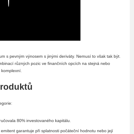
um s pevným výnosem s jinými deriváty. Nemusí to však tak být.
mbinací různých pozic ve finančních opcích na stejná nebo
o komplexní.
produktů
egorie:
ručovala 80% investovaného kapitálu.
mitent garantuje při splatnosti počáteční hodnotu nebo její