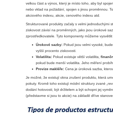
velkou část a výnos, který je místo toho, aby byl spoj
nebo vklad na požádání, spojen s jinou proměnnou. T
akciového indexu, akcie, cenového indexu atd.
Strukturované produkty začaly s velmi jednoduchými stru
ziskovost závisí na proměnných, jako jsou úrokové sazb
zprostředkovatele. Tyto komponenty můžeme vysvětlit 
Úrokové sazby:
Pokud jsou velmi vysoké, budem
vyšší procento ziskovosti.
Volatilita:
Pokud existuje větší volatilita,
finanč
pokud bude menší volatilita. Jeho měření probíh
Provize makléře:
Cena je úroková sazba, kterou 
Je možné, že existují okna zrušení produktu, která u
pokuty. Kromě toho existují módní struktury zvané „rev
dodání hotovosti, být držitelem a být schopni jej vymě
(představme si jsou to akcie) na základě dříve stanove