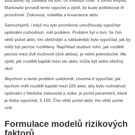
současně) by závisela na tom, co investor chtěl. V tomto smyslu
Markowitz provedl tento výpočet a zjistil, že bude potřebovat tři
proměnné. Ziskovost, volatilita a kovariance aktiv.
Samozřejmě, i když mu tyto proměnné umožňovaly vypočítat
optimální rozhodnutí, měl problém. Problém byl v tom, že čím
větší počet aktiv, tím obtížnější a nákladnější bylo vypočítat, jak by
měly být peníze rozděleny. Například studium toho, jak rozdělit
peníze mezi dvě možnosti (dvě aktiva), je velmi jednoduché. Ale
zjistit, jak rozdělit kapitál mezi sto aktiv, může být velmi obtížný
úkol.
Abychom si tento problém uvědomili, chceme-li vypočítat, jak
bychom měli rozdělit kapitál mezi 100 aktiv, aby bylo rozhodnutí
optimální z hlediska ziskovosti a rizika, je počet parametrů, které
je třeba vypočítat, 5 150. Čím větší počet aktiv, tím větší počet
rizik.
Formulace modelů rizikových
faktorů