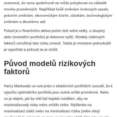
znamená, že cena společnosti se může pohybovat na základě
mnoha proměnných. Například kvůli změnám úrokových sazeb,
právním změnám, ekonomickým krizím, stávkám, technologickým
změnám a dlouhému atd.
Pokud je u finančního aktiva počet rizik velmi velký, u skupiny
aktiv (investiční portfolio) je dokonce vyšší. Modely rizikových
faktorů umožňují tato rizika omezit. Takže je mnohem jednodušší
je vypočítat a pokusit se je snížit.
Původ modelů rizikových
faktorů
Harry Markowitz ve své práci o efektivních portfoliích usoudil, že k
výpočtu optimálního portfolia jsou nutné určité proměnné. Nebo
co je stejné, jak by měl být kapitál rozdělen, aby se
maximalizovaly zisky nebo snížilo riziko. Myšlenka na
maximalizaci zisků nebo na minimalizaci rizika (nebo obojí