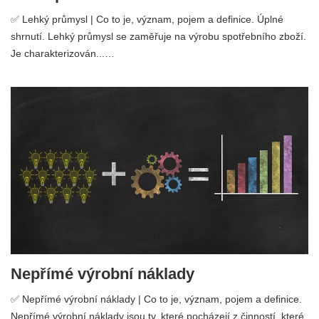
✅ Lehký průmysl | Co to je, význam, pojem a definice. Úplné
shrnutí. Lehký průmysl se zaměřuje na výrobu spotřebního zboží.
Je charakterizován...…
Nepřímé výrobní náklady
✅ Nepřímé výrobní náklady | Co to je, význam, pojem a definice.
Nepřímé výrobní náklady jsou ty, které pocházejí z činností, které