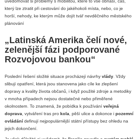
uvědomovat si problémy s mobilitou, které to vše obnáší, čas,
který lze ztratit při cestování do jakéhokoli místa, nebo, co je
horší, nehody, ke kterým může dojít tvář nevděčného městského
plánování
„Latinská Amerika čelí nové,
zelenější fázi podporované
Rozvojovou bankou“
Poslední řešení složité situace procházejí návrhy
vlády
. Vždy
slibují opatření, která jsou stanovena jako cíle ke zlepšení
dopravy a kvality života občanů, i když použité zdroje a metodiky
v mnoha případech nejsou dostatečné nebo přiměřené
okolnostem. To znamená, že pobídka k používání
veřejná
doprava
, vytváření tras pro
kola
, pěší ulice a dokonce i
pozemní
ovládání
definují nejpopulárnější státní přístupy bez ohledu na
jejich dokončení.
Je však důležité si uvědomit, že Brazílie zavedla a
systém rychlé