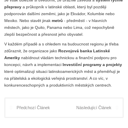
přepravy
a průkopník v latinské oblasti, který byl později
podporován dalšími zeměmi, jako je Ekvádor, Kolumbie nebo
Mexiko. Nebo stavět jinak
metrů
- předměstí - v hlavních
městech, jako je Quito, Panama nebo Lima, což nepochybně
zlepší bezpečnost a přesnost jeho obyvatel.
V každém případě a s ohledem na budoucnost regionu je třeba
zdůraznit, že organizace jako
Rozvojová banka Latinské
Ameriky
nabídnout vládám technickou a finanční podporu pro
koncepci, návrh a implementaci
Investiční programy a projekty
které optimalizují situaci latinskoamerických měst a přeměňují je
na přátelská a ekologická veřejná prostranství. A co víc, v
konkurenceschopných a produktivních městských centrech.
Předchozí Článek
Následující Článek