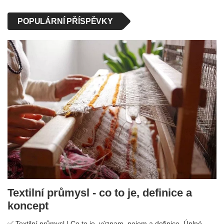
POPULÁRNÍ PŘÍSPĚVKY
Textilní průmysl - co to je, definice a
koncept
✅ Textilní průmysl | Co to je, význam, pojem a definice. Úplné