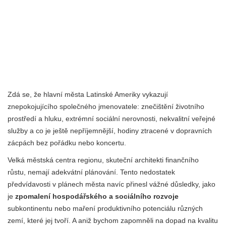
Zdá se, že hlavní města Latinské Ameriky vykazují
znepokojujícího společného jmenovatele: znečištění životního
prostředí a hluku, extrémní sociální nerovnosti, nekvalitní veřejné
služby a co je ještě nepříjemnější, hodiny ztracené v dopravních
zácpách bez pořádku nebo koncertu.
Velká městská centra regionu, skuteční architekti finančního
růstu, nemají adekvátní plánování. Tento nedostatek
předvídavosti v plánech města navíc přinesl vážné důsledky, jako
je
zpomalení hospodářského a sociálního rozvoje
subkontinentu nebo maření produktivního potenciálu různých
zemí, které jej tvoří. A aniž bychom zapomněli na dopad na kvalitu