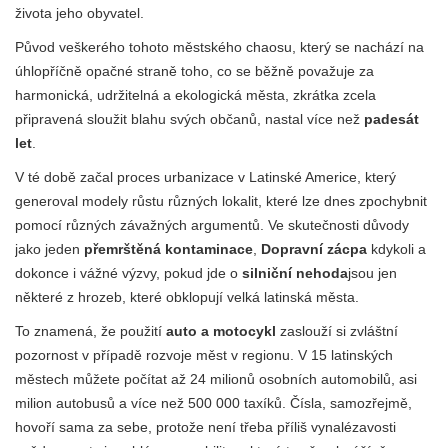
života jeho obyvatel.
Původ veškerého tohoto městského chaosu, který se nachází na
úhlopříčně opačné straně toho, co se běžně považuje za
harmonická, udržitelná a ekologická města, zkrátka zcela
připravená sloužit blahu svých občanů, nastal více než
padesát
let
.
V té době začal proces urbanizace v Latinské Americe, který
generoval modely růstu různých lokalit, které lze dnes zpochybnit
pomocí různých závažných argumentů. Ve skutečnosti důvody
jako jeden
přemrštěná kontaminace
,
Dopravní zácpa
kdykoli a
dokonce i vážné výzvy, pokud jde o
silniční nehoda
jsou jen
některé z hrozeb, které obklopují velká latinská města.
To znamená, že použití
auto a motocykl
zaslouží si zvláštní
pozornost v případě rozvoje měst v regionu. V 15 latinských
městech můžete počítat až 24 milionů osobních automobilů, asi
milion autobusů a více než 500 000 taxíků. Čísla, samozřejmě,
hovoří sama za sebe, protože není třeba příliš vynalézavosti