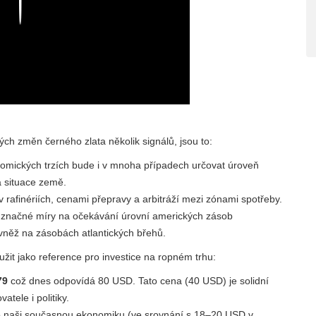
Play
ých změn černého zlata několik signálů, jsou to:
omických trzích bude i v mnoha případech určovat úroveň
á situace země.
 rafinériích, cenami přepravy a arbitráží mezi zónami spotřeby.
do značné míry na očekávání úrovní amerických zásob
vněž na zásobách atlantických břehů.
loužit jako reference pro investice na ropném trhu:
79
což dnes odpovídá 80 USD. Tato cena (40 USD) je solidní
tele i politiky.
ro naši současnou ekonomiku (ve srovnání s 18–20 USD v