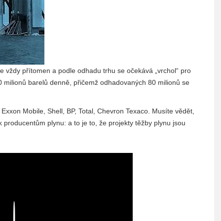
je vždy přítomen a podle odhadu trhu se očekává „vrchol“ pro
0 milionů barelů denně, přičemž odhadovaných 80 milionů se
 Exxon Mobile, Shell, BP, Total, Chevron Texaco. Musíte vědět,
 producentům plynu: a to je to, že projekty těžby plynu jsou