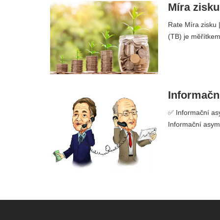
Míra zisku
Rate Míra zisku 
(TB) je měřítkem
Informační
✅ Informační asy
Informační asyme