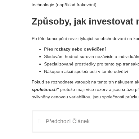
technologie (například frakování).
Způsoby, jak investovat
Po této koncepční revizi týkající se obchodování na kom
Přes
rozkazy nebo osvědčení
Sledování hodnot surovin nezávisle a individuál
Specializované prostředky pro tento typ transak
Nákupem akcií společností v tomto odvětví
Pokud se rozhodnete vstoupit na tento trh nákupem akc
společností
”
protože mají více rezerv a jsou snáze př
ovlivněny cenovou variabilitou, jsou společnosti průzk
Předchozí Článek