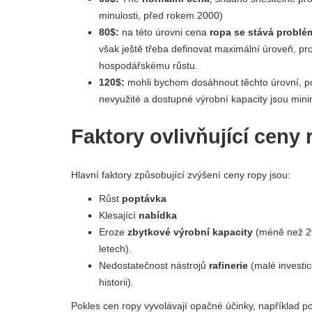
minulosti, před rokem 2000)
80$:
na této úrovni cena
ropa se stává probl
však ještě třeba definovat maximální úroveň, pr
hospodářskému růstu.
120$:
mohli bychom dosáhnout těchto úrovní, p
nevyužité a dostupné výrobní kapacity jsou mini
Faktory ovlivňující ceny 
Hlavní faktory způsobující zvýšení ceny ropy jsou:
Růst
poptávka
Klesající
nabídka
Eroze
zbytkové výrobní kapacity
(méně než 2%
letech).
Nedostatečnost nástrojů
rafinerie
(malé investic
historii).
Pokles cen ropy vyvolávají opačné účinky, například p