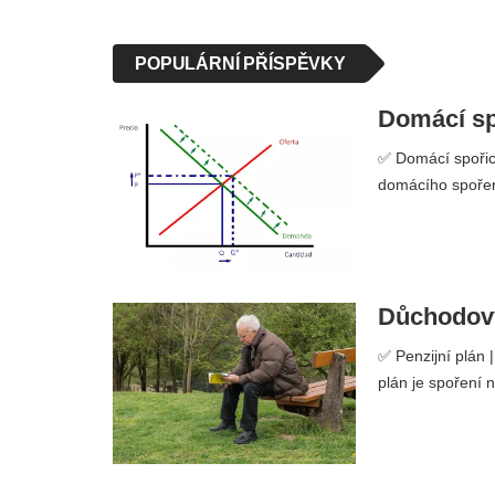
POPULÁRNÍ PŘÍSPĚVKY
Domácí spo
✅ Domácí spořicí
domácího spoření
Důchodový 
✅ Penzijní plán 
plán je spoření 