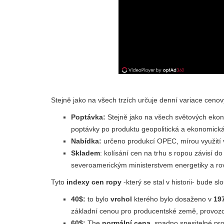
Stejně jako na všech trzích určuje denní variace cenov
Poptávka:
Stejně jako na všech světových ekon
poptávky po produktu geopolitická a ekonomick
Nabídka:
určeno produkcí OPEC, mírou využití v
Skladem
: kolísání cen na trhu s ropou závisí 
severoamerickým ministerstvem energetiky a ro
Tyto
indexy cen ropy
-který se stal v historii- bude s
40$:
to bylo
vrchol
kterého bylo dosaženo v
19
základní cenou pro producentské země, provozova
60$:
The
normální cena
, snadno snesitelné p