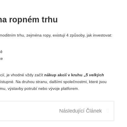
 na ropném trhu
oditním trhu, zejména ropy, existují 4 způsoby, jak investovat:
ně
ce
ií, je vhodné vždy začít
nákup akcií v kruhu „
5 velkých
ístupné. Na druhou stranu, dalšími společnostmi, které jsou
umu, výstavby potrubí nebo vývoje platforem.
Následující Článek