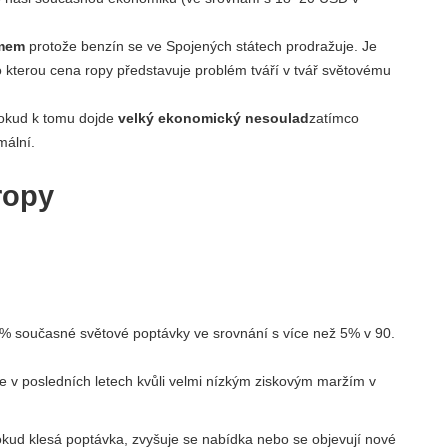
émem
protože benzín se ve Spojených státech prodražuje. Je
o kterou cena ropy představuje problém tváří v tvář světovému
okud k tomu dojde
velký ekonomický nesoulad
zatímco
mální.
ropy
 současné světové poptávky ve srovnání s více než 5% v 90.
e v posledních letech kvůli velmi nízkým ziskovým maržím v
okud klesá poptávka, zvyšuje se nabídka nebo se objevují nové