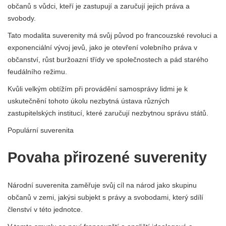
občanů s vůdci, kteří je zastupují a zaručují jejich práva a
svobody.
Tato modalita suverenity má svůj původ po francouzské revoluci a
exponenciální vývoj jevů, jako je otevření volebního práva v
občanství, růst buržoazní třídy ve společnostech a pád starého
feudálního režimu.
Kvůli velkým obtížím při provádění samosprávy lidmi je k
uskutečnění tohoto úkolu nezbytná ústava různých
zastupitelských institucí, které zaručují nezbytnou správu států.
Populární suverenita
Povaha přirozené suverenity
Národní suverenita zaměřuje svůj cíl na národ jako skupinu
občanů v zemi, jakýsi subjekt s právy a svobodami, který sdílí
členství v této jednotce.