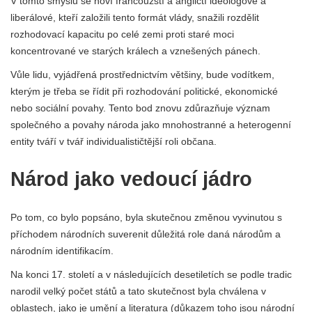
V tomto smyslu se noví francouzští a angličtí ideologové a
liberálové, kteří založili tento formát vlády, snažili rozdělit
rozhodovací kapacitu po celé zemi proti staré moci
koncentrované ve starých králech a vznešených pánech.
Vůle lidu, vyjádřená prostřednictvím většiny, bude vodítkem,
kterým je třeba se řídit při rozhodování politické, ekonomické
nebo sociální povahy. Tento bod znovu zdůrazňuje význam
společného a povahy národa jako mnohostranné a heterogenní
entity tváří v tvář individualističtější roli občana.
Národ jako vedoucí jádro
Po tom, co bylo popsáno, byla skutečnou změnou vyvinutou s
příchodem národních suverenit důležitá role daná národům a
národním identifikacím.
Na konci 17. století a v následujících desetiletích se podle tradic
narodil velký počet států a tato skutečnost byla chválena v
oblastech, jako je umění a literatura (důkazem toho jsou národní