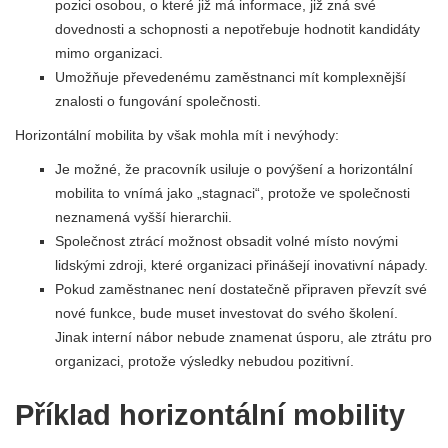
pozici osobou, o které již má informace, již zná své
dovednosti a schopnosti a nepotřebuje hodnotit kandidáty
mimo organizaci.
Umožňuje převedenému zaměstnanci mít komplexnější
znalosti o fungování společnosti.
Horizontální mobilita by však mohla mít i nevýhody:
Je možné, že pracovník usiluje o povýšení a horizontální
mobilita to vnímá jako „stagnaci“, protože ve společnosti
neznamená vyšší hierarchii.
Společnost ztrácí možnost obsadit volné místo novými
lidskými zdroji, které organizaci přinášejí inovativní nápady.
Pokud zaměstnanec není dostatečně připraven převzít své
nové funkce, bude muset investovat do svého školení.
Jinak interní nábor nebude znamenat úsporu, ale ztrátu pro
organizaci, protože výsledky nebudou pozitivní.
Příklad horizontální mobility