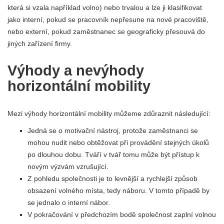
která si vzala například volno) nebo trvalou a lze ji klasifikovat
jako interní, pokud se pracovník nepřesune na nové pracoviště,
nebo externí, pokud zaměstnanec se geograficky přesouvá do
jiných zařízení firmy.
Výhody a nevýhody
horizontální mobility
Mezi výhody horizontální mobility můžeme zdůraznit následující:
Jedná se o motivační nástroj, protože zaměstnanci se
mohou nudit nebo obtěžovat při provádění stejných úkolů
po dlouhou dobu. Tváří v tvář tomu může být přístup k
novým výzvám vzrušující.
Z pohledu společnosti je to levnější a rychlejší způsob
obsazení volného místa, tedy náboru. V tomto případě by
se jednalo o interní nábor.
V pokračování v předchozím bodě společnost zaplní volnou