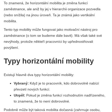
To znamená, že horizontální mobilita je změna funkcí
zaměstnance, ale aniž by jej v hierarchii organizace pozvedla
(nebo snížila) na jinou úroveň. Ta je známá jako vertikální
mobilita.
Tento typ mobility může fungovat jako motivační nástroj pro
zaměstnance (o tom se budeme dále bavit). Má však také své
nevýhody, protože někteří pracovníci by upřednostňovali
povýšení.
Typy horizontální mobility
Existují hlavně dva typy horizontální mobility:
Vybraný:
Když je to pracovník, kdo dobrovolně nabízí
převzetí nových funkcí.
Utrpěl:
Pokud je změna funkcí rozhodnutím nadřízeného, ​​
to znamená, že to není dobrovolné.
Podobně může být taková mobilita dočasná (zahrnuje osobu,