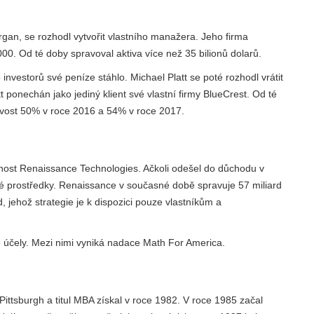
rgan, se rozhodl vytvořit vlastního manažera. Jeho firma
. Od té doby spravoval aktiva více než 35 bilionů dolarů.
 investorů své peníze stáhlo. Michael Platt se poté rozhodl vrátit
 ponechán jako jediný klient své vlastní firmy BlueCrest. Od té
skovost 50% v roce 2016 a 54% v roce 2017.
čnost Renaissance Technologies. Ačkoli odešel do důchodu v
é prostředky. Renaissance v současné době spravuje 57 miliard
 jehož strategie je k dispozici pouze vlastníkům a
ké účely. Mezi nimi vyniká nadace Math For America.
ittsburgh a titul MBA získal v roce 1982. V roce 1985 začal