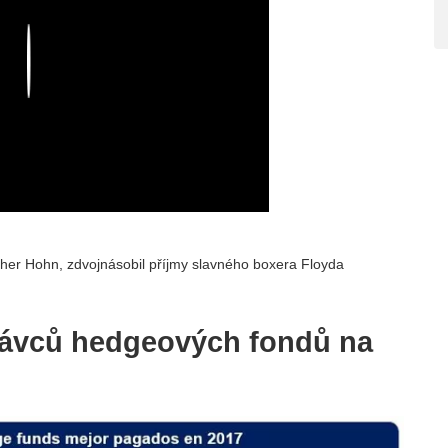
Play
her Hohn, zdvojnásobil příjmy slavného boxera Floyda
rávců hedgeových fondů na