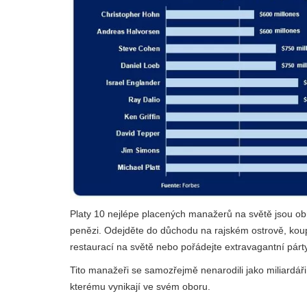
Platy 10 nejlépe placených manažerů na světě jsou obr
penězi. Odejděte do důchodu na rajském ostrově, koupt
restaurací na světě nebo pořádejte extravagantní párt
Tito manažeři se samozřejmě nenarodili jako miliardáři.
kterému vynikají ve svém oboru.