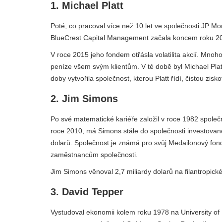
1. Michael Platt
Poté, co pracoval více než 10 let ve společnosti JP Mo
BlueCrest Capital Management začala koncem roku 2000
V roce 2015 jeho fondem otřásla volatilita akcií. Mnoho
peníze všem svým klientům. V té době byl Michael Platt
doby vytvořila společnost, kterou Platt řídí, čistou zi
2. Jim Simons
Po své matematické kariéře založil v roce 1982 spole
roce 2010, má Simons stále do společnosti investovan
dolarů. Společnost je známá pro svůj Medailonový fond,
zaměstnancům společnosti.
Jim Simons věnoval 2,7 miliardy dolarů na filantropic
3. David Tepper
Vystudoval ekonomii kolem roku 1978 na University of P