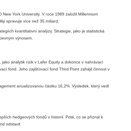
 New York University. V roce 1989 založil Millennium
ěji spravuje více než 35 miliard.
ích kvantitativní analýzy. Strategie, jako je statistická
 s pevným výnosem.
 jako analytik rizik v Lafer Equity a dokonce v nahrávací
vací fond. Jeho zajišťovací fond Third Point zahájil činnost v
agement anualizovanou částku 16,2%. Výsledek, který vedl
pších hedgeových fondů v historii. Poté, co se přiznal k
d odstavit.