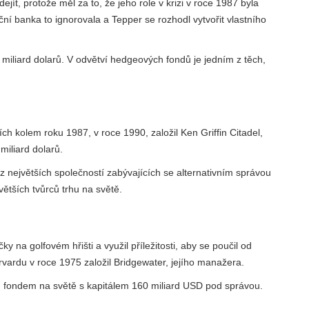
ít, protože měl za to, že jeho role v krizi v roce 1987 byla
iční banka to ignorovala a Tepper se rozhodl vytvořit vlastního
liard dolarů. V odvětví hedgeových fondů je jedním z těch,
ch kolem roku 1987, v roce 1990, založil Ken Griffin Citadel,
miliard dolarů.
 z největších společností zabývajících se alternativním správou
větších tvůrců trhu na světě.
ky na golfovém hřišti a využil příležitosti, aby se poučil od
rvardu v roce 1975 založil Bridgewater, jejího manažera.
m fondem na světě s kapitálem 160 miliard USD pod správou.