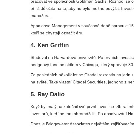
pracovat ve společnosti Goldman Sachs. Rozhodl se odej
příliš důležitá na to, aby ho bylo možné povýšit. Invest
manažera.
Appaloosa Management v současné době spravuje 15 mi
kteří se chystají označit éru.
4. Ken Griffin
Studoval na Harvardově univerzitě. Po prvních investicí
hedgeový fond se sídlem v Chicagu, který spravuje 30 
Za posledních několik let se Citadel rozrostla na jednu
na světě. Také vlastní Citadel Securities, jednoho z nej
5. Ray Dalio
Když byl malý, uskutečnil své první investice. Sbíral míč
investorů, kteří se tam shromáždili. Po absolvování Ha
Dnes je Bridgewater Associates největším zajišťovací