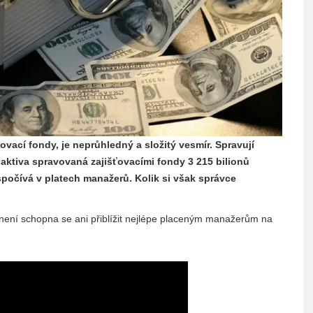
ovací fondy, je neprůhledný a složitý vesmír. Spravují
aktiva spravovaná zajišťovacími fondy 3 215 bilionů
počívá v platech manažerů. Kolik si však správce
 není schopna se ani přiblížit nejlépe placeným manažerům na