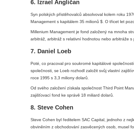
6. Izrael Angličan
Syn polských přistěhovalců absolvoval kolem roku 1970
Management s kapitálem 35 milionů $. O třicet let pozd
Millenium Management je fond založený na mnoha strategi
arbitráž, arbitráž s relativní hodnotou nebo arbitráže
7. Daniel Loeb
Poté, co pracoval pro soukromé kapitálové společnosti,
společnosti, se Loeb rozhodl založit svůj vlastní zajišťo
roce 1995 s 3,3 miliony dolarů.
Od svého založení získala společnost Third Point Man
zajišťovací fond ke správě 18 miliard dolarů.
8. Steve Cohen
Steve Cohen byl ředitelem SAC Capital, jednoho z nejle
obviněním z obchodování zasvěcených osob, musel fon