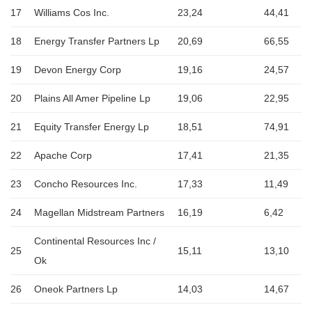
17
Williams Cos Inc.
23,24
44,41
18
Energy Transfer Partners Lp
20,69
66,55
19
Devon Energy Corp
19,16
24,57
20
Plains All Amer Pipeline Lp
19,06
22,95
21
Equity Transfer Energy Lp
18,51
74,91
22
Apache Corp
17,41
21,35
23
Concho Resources Inc.
17,33
11,49
24
Magellan Midstream Partners
16,19
6,42
Continental Resources Inc /
25
15,11
13,10
Ok
26
Oneok Partners Lp
14,03
14,67