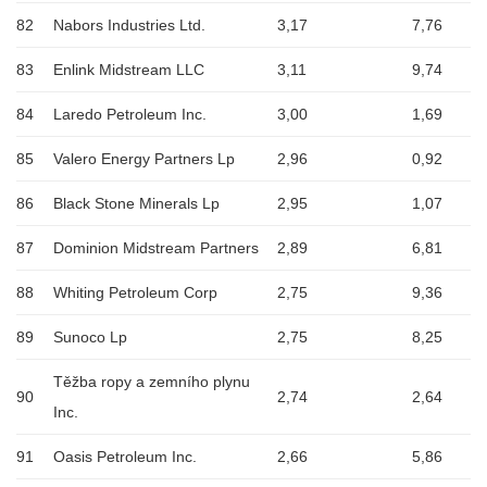
82
Nabors Industries Ltd.
3,17
7,76
83
Enlink Midstream LLC
3,11
9,74
84
Laredo Petroleum Inc.
3,00
1,69
85
Valero Energy Partners Lp
2,96
0,92
86
Black Stone Minerals Lp
2,95
1,07
87
Dominion Midstream Partners
2,89
6,81
88
Whiting Petroleum Corp
2,75
9,36
89
Sunoco Lp
2,75
8,25
Těžba ropy a zemního plynu
90
2,74
2,64
Inc.
91
Oasis Petroleum Inc.
2,66
5,86