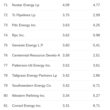
71
Nustar Energy Lp
4,09
4,77
72
Tc Pipelines Lp
3,75
2,99
73
Pdc Energy Inc.
3,63
4,25
74
Rpc Inc.
3,62
0,98
75
Genesis Energy L.P.
3,60
5,41
76
Centennial Resource Develo-A
3,58
2,51
77
Patterson-Uti Energy Inc.
3,52
3,61
78
Tallgrass Energy Partners Lp
3,42
2,86
79
Southwestern Energy Co.
3,42
6,71
80
Western Refining Inc.
3,34
5,27
81
Consol Energy Inc.
3,31
8,71