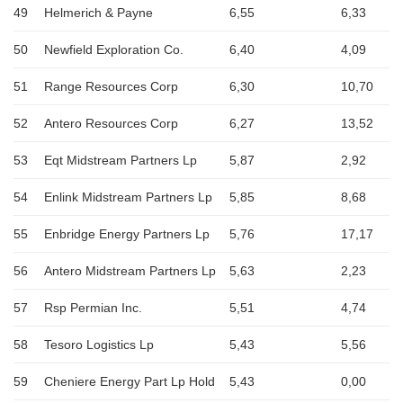
49
Helmerich & Payne
6,55
6,33
50
Newfield Exploration Co.
6,40
4,09
51
Range Resources Corp
6,30
10,70
52
Antero Resources Corp
6,27
13,52
53
Eqt Midstream Partners Lp
5,87
2,92
54
Enlink Midstream Partners Lp
5,85
8,68
55
Enbridge Energy Partners Lp
5,76
17,17
56
Antero Midstream Partners Lp
5,63
2,23
57
Rsp Permian Inc.
5,51
4,74
58
Tesoro Logistics Lp
5,43
5,56
59
Cheniere Energy Part Lp Hold
5,43
0,00