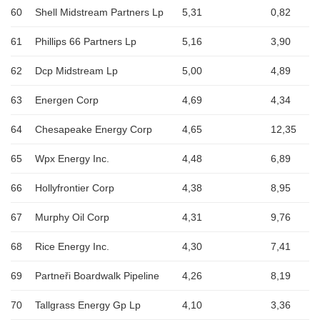
60
Shell Midstream Partners Lp
5,31
0,82
61
Phillips 66 Partners Lp
5,16
3,90
62
Dcp Midstream Lp
5,00
4,89
63
Energen Corp
4,69
4,34
64
Chesapeake Energy Corp
4,65
12,35
65
Wpx Energy Inc.
4,48
6,89
66
Hollyfrontier Corp
4,38
8,95
67
Murphy Oil Corp
4,31
9,76
68
Rice Energy Inc.
4,30
7,41
69
Partneři Boardwalk Pipeline
4,26
8,19
70
Tallgrass Energy Gp Lp
4,10
3,36