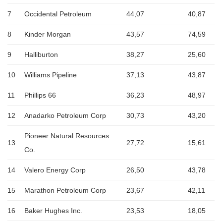
7
Occidental Petroleum
44,07
40,87
8
Kinder Morgan
43,57
74,59
9
Halliburton
38,27
25,60
10
Williams Pipeline
37,13
43,87
11
Phillips 66
36,23
48,97
12
Anadarko Petroleum Corp
30,73
43,20
Pioneer Natural Resources
13
27,72
15,61
Co.
14
Valero Energy Corp
26,50
43,78
15
Marathon Petroleum Corp
23,67
42,11
16
Baker Hughes Inc.
23,53
18,05