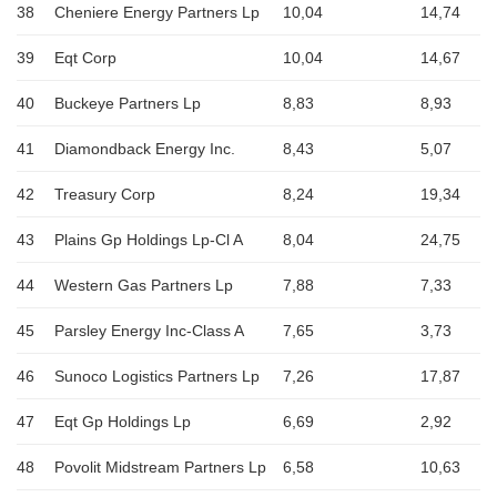
38
Cheniere Energy Partners Lp
10,04
14,74
39
Eqt Corp
10,04
14,67
40
Buckeye Partners Lp
8,83
8,93
41
Diamondback Energy Inc.
8,43
5,07
42
Treasury Corp
8,24
19,34
43
Plains Gp Holdings Lp-Cl A
8,04
24,75
44
Western Gas Partners Lp
7,88
7,33
45
Parsley Energy Inc-Class A
7,65
3,73
46
Sunoco Logistics Partners Lp
7,26
17,87
47
Eqt Gp Holdings Lp
6,69
2,92
48
Povolit Midstream Partners Lp
6,58
10,63