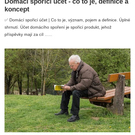
Domácí spořicí účet - co to je, definice a
koncept
✅ Domácí spořicí účet | Co to je, význam, pojem a definice. Úplné
shrnutí. Účet domácího spoření je spořicí produkt, jehož
příspěvky mají za cíl ...…