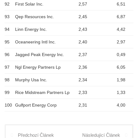
92
First Solar Inc.
2,57
6,51
93
Qep Resources Inc.
2,45
6,87
94
Linn Energy Inc.
2,43
4,42
95
Oceaneering Intl Inc.
2,40
2,97
96
Jagged Peak Energy Inc.
2,37
0,49
97
Ngl Energy Partners Lp
2,36
6,05
98
Murphy Usa Inc.
2,34
1,98
99
Rice Midstream Partners Lp
2,33
1,33
100
Gulfport Energy Corp
2,31
4,00
Předchozí Článek
Následující Článek