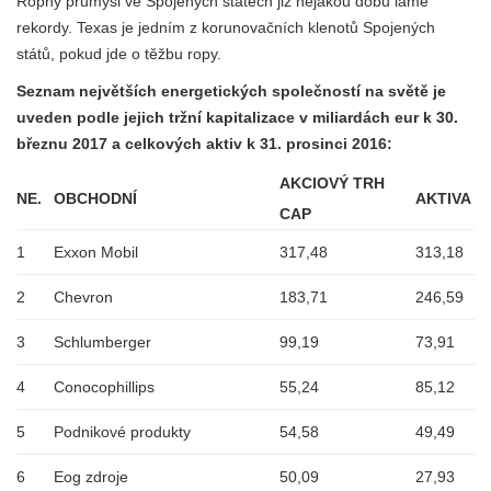
Ropný průmysl ve Spojených státech již nějakou dobu láme
rekordy. Texas je jedním z korunovačních klenotů Spojených
států, pokud jde o těžbu ropy.
Seznam největších energetických společností na světě je
uveden podle jejich tržní kapitalizace v miliardách eur k 30.
březnu 2017 a celkových aktiv k 31. prosinci 2016:
AKCIOVÝ TRH
NE.
OBCHODNÍ
AKTIVA
CAP
1
Exxon Mobil
317,48
313,18
2
Chevron
183,71
246,59
3
Schlumberger
99,19
73,91
4
Conocophillips
55,24
85,12
5
Podnikové produkty
54,58
49,49
6
Eog zdroje
50,09
27,93