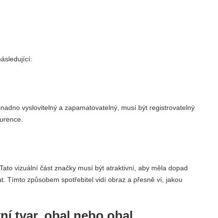
ásledující:
nadno vyslovitelný a zapamatovatelný, musí být registrovatelný
kurence.
Tato vizuální část značky musí být atraktivní, aby měla dopad
t. Tímto způsobem spotřebitel vidí obraz a přesně ví, jakou
ní tvar, obal nebo obal.