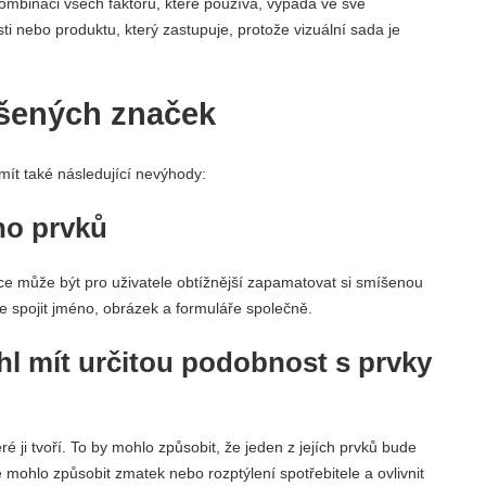
ombinaci všech faktorů, které používá, vypadá ve své
i nebo produktu, který zastupuje, protože vizuální sada je
šených značek
ít také následující nevýhody:
ho prvků
e může být pro uživatele obtížnější zapamatovat si smíšenou
že spojit jméno, obrázek a formuláře společně.
hl mít určitou podobnost s prvky
é ji tvoří. To by mohlo způsobit, že jeden z jejích prvků bude
ohlo způsobit zmatek nebo rozptýlení spotřebitele a ovlivnit