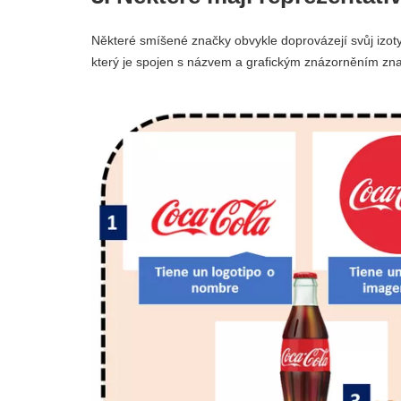
Některé smíšené značky obvykle doprovázejí svůj izoty
který je spojen s názvem a grafickým znázorněním zna