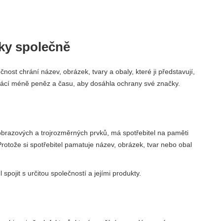
vky společně
st chrání název, obrázek, tvary a obaly, které ji představují,
utrácí méně peněz a času, aby dosáhla ochrany své značky.
brazových a trojrozměrných prvků, má spotřebitel na paměti
rotože si spotřebitel pamatuje název, obrázek, tvar nebo obal
pojit s určitou společností a jejími produkty.