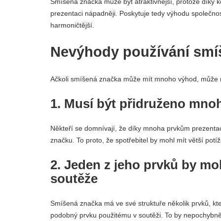
Smíšená značka může být atraktivnější, protože díky k
prezentaci nápadněji. Poskytuje tedy výhodu společnost
harmoničtější.
Nevýhody používání smí
Ačkoli smíšená značka může mít mnoho výhod, může m
1. Musí být přidruženo mno
Někteří se domnívají, že díky mnoha prvkům prezentac
značku. To proto, že spotřebitel by mohl mít větší potí
2. Jeden z jeho prvků by mo
soutěže
Smíšená značka má ve své struktuře několik prvků, kter
podobný prvku použitému v soutěži. To by nepochybně m