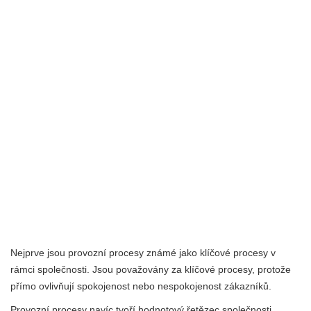
Nejprve jsou provozní procesy známé jako klíčové procesy v
rámci společnosti. Jsou považovány za klíčové procesy, protože
přímo ovlivňují spokojenost nebo nespokojenost zákazníků.
Provozní procesy navíc tvoří hodnotový řetězec společnosti.