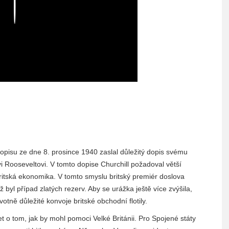
Play
dopisu ze dne 8. prosince 1940 zaslal důležitý dopis svému
i Rooseveltovi. V tomto dopise Churchill požadoval větší
britská ekonomika. V tomto smyslu britský premiér doslova
ž byl případ zlatých rezerv. Aby se urážka ještě více zvýšila,
tně důležité konvoje britské obchodní flotily.
o tom, jak by mohl pomoci Velké Británii. Pro Spojené státy