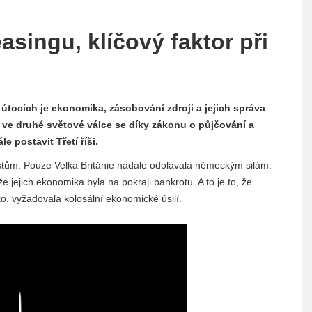
asingu, klíčový faktor při
útocích je ekonomika, zásobování zdroji a jejich správa
ě ve druhé světové válce se díky zákonu o půjčování a
e postavit Třetí říši.
istům. Pouze Velká Británie nadále odolávala německým silám.
jejich ekonomika byla na pokraji bankrotu. A to je to, že
o, vyžadovala kolosální ekonomické úsilí.