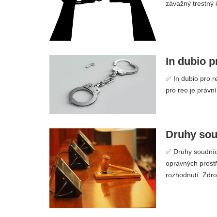
závažný trestný č
In dubio p
✅ In dubio pro r
pro reo je právn
Druhy sou
✅ Druhy soudních
opravných prost
rozhodnutí. Zdro