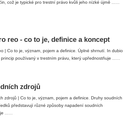
in, což je typické pro trestní právo kvůli jeho nízké újmě ...…
ro reo - co to je, definice a koncept
eo | Co to je, význam, pojem a definice. Úplné shrnutí. In dubio
í princip používaný v trestním právu, který upřednostňuje ...…
dních zdrojů
 zdrojů | Co to je, význam, pojem a definice. Druhy soudních
ředků představují různé způsoby napadení soudních
je ...…