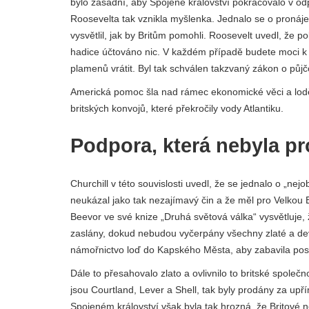
bylo zásadní, aby Spojené království pokračovalo v od
Roosevelta tak vznikla myšlenka. Jednalo se o pron
vysvětlil, jak by Britům pomohli. Roosevelt uvedl, že
hadice účtováno nic. V každém případě budete moci k 
plamenů vrátit. Byl tak schválen takzvaný zákon o půj
Americká pomoc šla nad rámec ekonomické věci a lod
britských konvojů, které překročily vody Atlantiku.
Podpora, která nebyla p
Churchill v této souvislosti uvedl, že se jednalo o „nejob
neukázal jako tak nezajímavý čin a že měl pro Velkou B
Beevor ve své knize „Druhá světová válka“ vysvětluje, 
zaslány, dokud nebudou vyčerpány všechny zlaté a dev
námořnictvo loď do Kapského Města, aby zabavila posled
Dále to přesahovalo zlato a ovlivnilo to britské společn
jsou Courtland, Lever a Shell, tak byly prodány za u
Spojeném království však byla tak hrozná, že Britové 