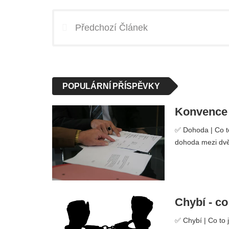
Předchozí Článek
POPULÁRNÍ PŘÍSPĚVKY
Konvence -
✅ Dohoda | Co to
dohoda mezi dvě
Chybí - co
✅ Chybí | Co to 