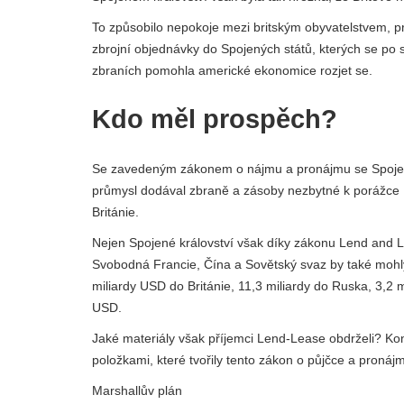
To způsobilo nepokoje mezi britským obyvatelstvem, pr
zbrojní objednávky do Spojených států, kterých se po 
zbraních pomohla americké ekonomice rozjet se.
Kdo měl prospěch?
Se zavedeným zákonem o nájmu a pronájmu se Spojené
průmysl dodával zbraně a zásoby nezbytné k porážce
Británie.
Nejen Spojené království však díky zákonu Lend and Le
Svobodná Francie, Čína a Sovětský svaz by také mohly
miliardy USD do Británie, 11,3 miliardy do Ruska, 3,2
USD.
Jaké materiály však příjemci Lend-Lease obdrželi? Kone
položkami, které tvořily tento zákon o půjčce a pronáj
Marshallův plán