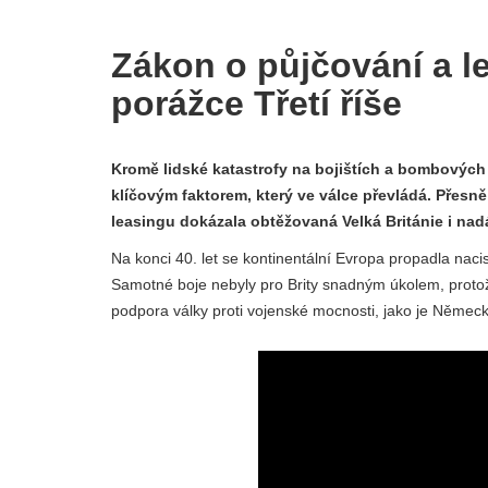
Zákon o půjčování a le
porážce Třetí říše
Kromě lidské katastrofy na bojištích a bombových 
klíčovým faktorem, který ve válce převládá. Přesn
leasingu dokázala obtěžovaná Velká Británie i nadál
Na konci 40. let se kontinentální Evropa propadla nac
Samotné boje nebyly pro Brity snadným úkolem, protože 
podpora války proti vojenské mocnosti, jako je Německ