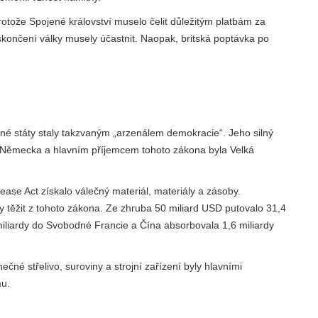
otože Spojené království muselo čelit důležitým platbám za
skončení války musely účastnit. Naopak, britská poptávka po
 státy staly takzvaným „arzenálem demokracie“. Jeho silný
 Německa a hlavním příjemcem tohoto zákona byla Velká
ase Act získalo válečný materiál, materiály a zásoby.
 těžit z tohoto zákona. Ze zhruba 50 miliard USD putovalo 31,4
 miliardy do Svobodné Francie a Čína absorbovala 1,6 miliardy
čné střelivo, suroviny a strojní zařízení byly hlavními
mu.