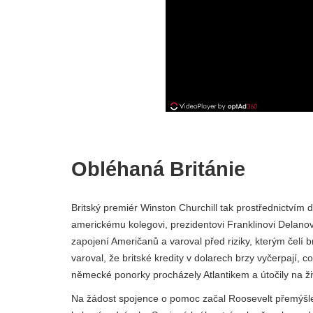
Obléhaná Británie
Britský premiér Winston Churchill tak prostřednictvím 
americkému kolegovi, prezidentovi Franklinovi Delanov
zapojení Američanů a varoval před riziky, kterým čelí 
varoval, že britské kredity v dolarech brzy vyčerpají, co
německé ponorky procházely Atlantikem a útočily na živo
Na žádost spojence o pomoc začal Roosevelt přemýšlet 