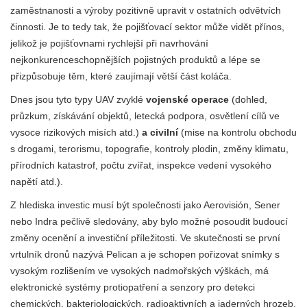
zaměstnanosti a výroby pozitivně upravit v ostatních odvětvích
činnosti. Je to tedy tak, že pojišťovací sektor může vidět přínos,
jelikož je pojišťovnami rychlejší při navrhování
nejkonkurenceschopnějších pojistných produktů a lépe se
přizpůsobuje těm, které zaujímají větší část koláča.
Dnes jsou tyto typy UAV zvyklé
vojenské operace
(dohled,
průzkum, získávání objektů, letecká podpora, osvětlení cílů ve
vysoce rizikových misích atd.)
a civilní
(mise na kontrolu obchodu
s drogami, terorismu, topografie, kontroly plodin, změny klimatu,
přírodních katastrof, počtu zvířat, inspekce vedení vysokého
napětí atd.).
Z hlediska investic musí být společnosti jako Aerovisión, Sener
nebo Indra pečlivě sledovány, aby bylo možné posoudit budoucí
změny ocenění a investiční příležitosti. Ve skutečnosti se první
vrtulník dronů nazývá Pelican a je schopen pořizovat snímky s
vysokým rozlišením ve vysokých nadmořských výškách, má
elektronické systémy protiopatření a senzory pro detekci
chemických, bakteriologických, radioaktivních a jaderných hrozeb.