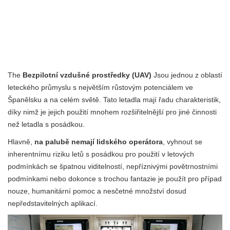
The
Bezpilotní vzdušné prostředky (UAV)
Jsou jednou z oblastí
leteckého průmyslu s největším růstovým potenciálem ve
Španělsku a na celém světě. Tato letadla mají řadu charakteristik,
díky nimž je jejich použití mnohem rozšiřitelnější pro jiné činnosti
než letadla s posádkou.
Hlavně,
na palubě nemají lidského operátora
, vyhnout se
inherentnímu riziku letů s posádkou pro použití v letových
podmínkách se špatnou viditelností, nepříznivými povětrnostními
podmínkami nebo dokonce s trochou fantazie je použít pro případ
nouze, humanitární pomoc a nesčetné množství dosud
nepředstavitelných aplikací.