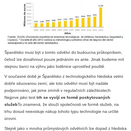
Španělsko musí být v tomto odvětví do budoucna průkopníkem,
čehož lze dosáhnout pouze jednáním ex ante. Jinak budeme mít
stejnou šanci na výhru jako loděnice uprostřed pouště.
V současné době je Španělsko z technologického hlediska velmi
dobře situovanou zemí, ale toto odvětví musí být nadále
podporováno, jak jsme zmínili v regulačních záležitostech.
Nejprve jako test
trh se vyvíjí ve formě poskytovaných
služeb
To znamená, že slouží společnosti ve formě služeb, na
trhu dosud neexistuje nákup tohoto typu technologie na určité
úrovni.
Stejně jako v mnoha průmyslových odvětvích lze dopad z hlediska