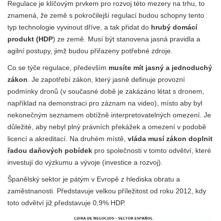
Regulace je klíčovým prvkem pro rozvoj této mezery na trhu, to
znamená, že země s pokročilejší regulací budou schopny tento
typ technologie vyvinout dříve, a tak přidat do
hrubý domácí
produkt (HDP
) ze země. Musí být stanovena jasná pravidla a
agilní postupy, jimž budou přiřazeny potřebné zdroje.
Co se týče regulace, především
musíte mít jasný a jednoduchý
zákon
. Je zapotřebí zákon, který jasně definuje provozní
podmínky dronů (v současné době je zakázáno létat s dronem,
například na demonstraci pro záznam na video), místo aby byl
nekonečným seznamem obtížně interpretovatelných omezení. Je
důležité, aby nebyl plný právních překážek a omezení v podobě
licencí a akreditací. Na druhém místě,
vláda musí zákon doplnit
řadou daňových pobídek
pro společnosti v tomto odvětví, které
investují do výzkumu a vývoje (investice a rozvoj).
Španělský sektor je pátým v Evropě z hlediska obratu a
zaměstnanosti. Představuje velkou příležitost od roku 2012, kdy
toto odvětví již představuje 0,9% HDP.