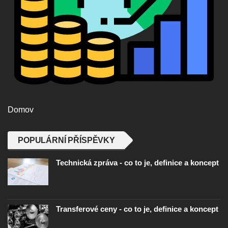
Domov
POPULÁRNÍ PŘÍSPĚVKY
Technická zpráva - co to je, definice a koncept
Transferové ceny - co to je, definice a koncept