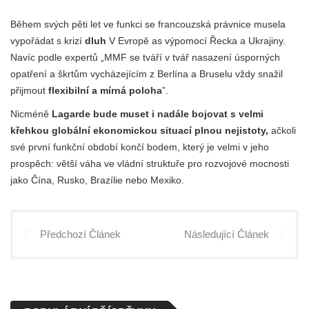
Během svých pěti let ve funkci se francouzská právnice musela
vypořádat s krizí
dluh
V Evropě as výpomocí Řecka a Ukrajiny.
Navíc podle expertů „MMF se tváří v tvář nasazení úsporných
opatření a škrtům vycházejícím z Berlína a Bruselu vždy snažil
přijmout
flexibilní a mírná poloha
”.
Nicméně
Lagarde bude muset i nadále bojovat s velmi
křehkou globální ekonomickou situací plnou nejistoty,
ačkoli
své první funkční období končí bodem, který je velmi v jeho
prospěch: větší váha ve vládní struktuře pro rozvojové mocnosti
jako Čína, Rusko, Brazílie nebo Mexiko.
Předchozí Článek
Následující Článek