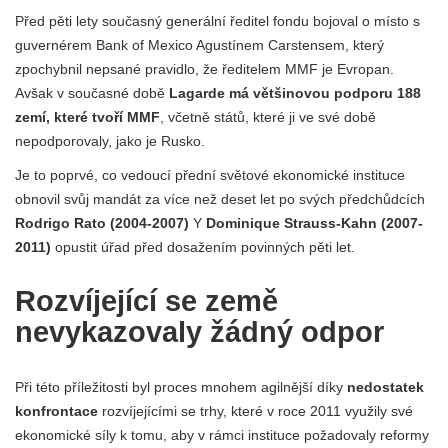
Před pěti lety současný generální ředitel fondu bojoval o místo s
guvernérem Bank of Mexico Agustínem Carstensem, který
zpochybnil nepsané pravidlo, že ředitelem MMF je Evropan.
Avšak v současné době
Lagarde má většinovou podporu 188
zemí, které tvoří MMF
, včetně států, které ji ve své době
nepodporovaly, jako je Rusko.
Je to poprvé, co vedoucí přední světové ekonomické instituce
obnovil svůj mandát za více než deset let po svých předchůdcích
Rodrigo Rato (2004-2007)
Y
Dominique Strauss-Kahn (2007-
2011)
opustit úřad před dosažením povinných pěti let.
Rozvíjející se země
nevykazovaly žádný odpor
Při této příležitosti byl proces mnohem agilnější díky
nedostatek
konfrontace
rozvíjejícími se trhy, které v roce 2011 využily své
ekonomické síly k tomu, aby v rámci instituce požadovaly reformy