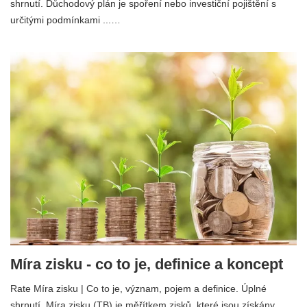
shrnutí. Důchodový plán je spoření nebo investiční pojištění s
určitými podmínkami ...…
Míra zisku - co to je, definice a koncept
Rate Míra zisku | Co to je, význam, pojem a definice. Úplné
shrnutí. Míra zisku (TB) je měřítkem zisků, které jsou získány ...…