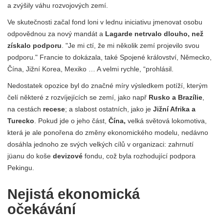
a zvýšily váhu rozvojových zemí.
Ve skutečnosti začal fond loni v lednu iniciativu jmenovat osobu
odpovědnou za nový mandát a
Lagarde netrvalo dlouho, než
získalo podporu
. "Je mi ctí, že mi několik zemí projevilo svou
podporu." Francie to dokázala, také Spojené království, Německo,
Čína, Jižní Korea, Mexiko … A velmi rychle, “prohlásil.
Nedostatek opozice byl do značné míry výsledkem potíží, kterým
čelí některé z rozvíjejících se zemí, jako např
Rusko a Brazílie
,
na cestách
recese
; a slabost ostatních, jako je
Jižní Afrika a
Turecko
. Pokud jde o jeho část,
Čína,
velká světová lokomotiva,
která je ale ponořena do změny ekonomického modelu, nedávno
dosáhla jednoho ze svých velkých cílů v organizaci: zahrnutí
jüanu do koše
devizové
fondu, což byla rozhodující podpora
Pekingu.
Nejistá ekonomická
očekávání