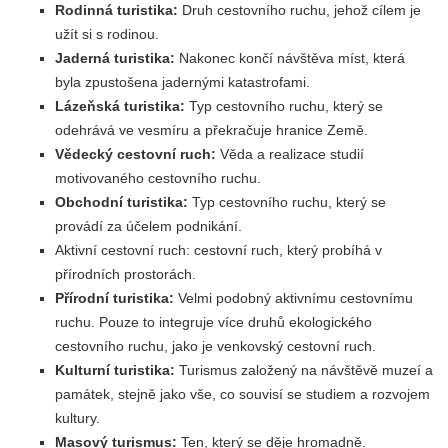
Rodinná turistika:
Druh cestovního ruchu, jehož cílem je
užít si s rodinou.
Jaderná turistika:
Nakonec končí návštěva míst, která
byla zpustošena jadernými katastrofami.
Lázeňská turistika:
Typ cestovního ruchu, který se
odehrává ve vesmíru a překračuje hranice Země.
Vědecký cestovní ruch:
Věda a realizace studií
motivovaného cestovního ruchu.
Obchodní turistika:
Typ cestovního ruchu, který se
provádí za účelem podnikání.
Aktivní cestovní ruch: cestovní ruch, který probíhá v
přírodních prostorách.
Přírodní turistika:
Velmi podobný aktivnímu cestovnímu
ruchu. Pouze to integruje více druhů ekologického
cestovního ruchu, jako je venkovský cestovní ruch.
Kulturní turistika:
Turismus založený na návštěvě muzeí a
památek, stejně jako vše, co souvisí se studiem a rozvojem
kultury.
Masový turismus:
Ten, který se děje hromadně.