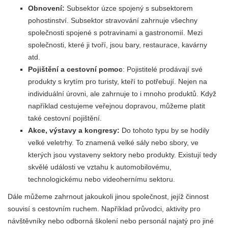
Obnovení:
Subsektor úzce spojený s subsektorem
pohostinství. Subsektor stravování zahrnuje všechny
společnosti spojené s potravinami a gastronomií. Mezi
společnosti, které ji tvoří, jsou bary, restaurace, kavárny
atd.
Pojištění a cestovní pomoc
: Pojistitelé prodávají své
produkty s krytím pro turisty, kteří to potřebují. Nejen na
individuální úrovni, ale zahrnuje to i mnoho produktů. Když
například cestujeme veřejnou dopravou, můžeme platit
také cestovní pojištění.
Akce, výstavy a kongresy:
Do tohoto typu by se hodily
velké veletrhy. To znamená velké sály nebo sbory, ve
kterých jsou vystaveny sektory nebo produkty. Existují tedy
skvělé události ve vztahu k automobilovému,
technologickému nebo videohernímu sektoru.
Dále můžeme zahrnout jakoukoli jinou společnost, jejíž činnost
souvisí s cestovním ruchem. Například průvodci, aktivity pro
návštěvníky nebo odborná školení nebo personál najatý pro jiné