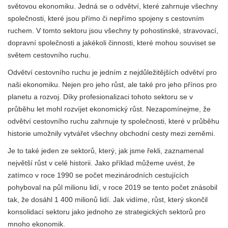
světovou ekonomiku. Jedná se o odvětví, které zahrnuje všechny
společnosti, které jsou přímo či nepřímo spojeny s cestovním
ruchem. V tomto sektoru jsou všechny ty pohostinské, stravovací,
dopravní společnosti a jakékoli činnosti, které mohou souviset se
světem cestovního ruchu.
Odvětví cestovního ruchu je jedním z nejdůležitějších odvětví pro
naši ekonomiku. Nejen pro jeho růst, ale také pro jeho přínos pro
planetu a rozvoj. Díky profesionalizaci tohoto sektoru se v
průběhu let mohl rozvíjet ekonomický růst. Nezapomínejme, že
odvětví cestovního ruchu zahrnuje ty společnosti, které v průběhu
historie umožnily vytvářet všechny obchodní cesty mezi zeměmi.
Je to také jeden ze sektorů, který, jak jsme řekli, zaznamenal
největší růst v celé historii. Jako příklad můžeme uvést, že
zatímco v roce 1990 se počet mezinárodních cestujících
pohyboval na půl milionu lidí, v roce 2019 se tento počet znásobil
tak, že dosáhl 1 400 milionů lidí. Jak vidíme, růst, který skončil
konsolidací sektoru jako jednoho ze strategických sektorů pro
mnoho ekonomik.