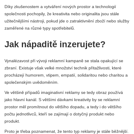
Díky zkušenostem a vytváření nových prostor a technologií
společnosti pochopily, že kreativita nebo originalita jsou stále
užitečnějšími nástroji, pokud jde o zatraktivnění zboží nebo služby
zaměřené na různé typy spotřebitelů.
Jak nápaditě inzerujete?
Vynalézavost při vývoji reklamní kampaně se stala opakující se
zbraní. Existuje však velké množství technik přitažlivosti, které
procházejí humorem, vtipem, empatií, solidaritou nebo charitou a
společenským uvědoměním.
Ve většině případů imaginativní reklamy se tedy obraz používá
jako hlavní kanál. S většími dávkami kreativity by se reklamní
prostor měl promítnout do většího dopadu, a tedy i do většího
počtu jednotlivců, kteří se zajímají o dotyčný produkt nebo
produkt.
Proto je třeba poznamenat, že tento typ reklamy je stále běžnější.