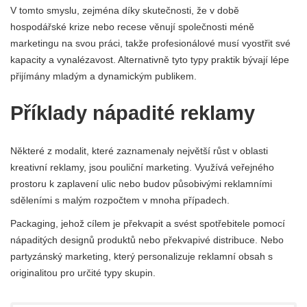
V tomto smyslu, zejména díky skutečnosti, že v době
hospodářské krize nebo recese věnují společnosti méně
marketingu na svou práci, takže profesionálové musí vyostřit své
kapacity a vynalézavost. Alternativně tyto typy praktik bývají lépe
přijímány mladým a dynamickým publikem.
Příklady nápadité reklamy
Některé z modalit, které zaznamenaly největší růst v oblasti
kreativní reklamy, jsou pouliční marketing. Využívá veřejného
prostoru k zaplavení ulic nebo budov působivými reklamními
sděleními s malým rozpočtem v mnoha případech.
Packaging, jehož cílem je překvapit a svést spotřebitele pomocí
nápaditých designů produktů nebo překvapivé distribuce. Nebo
partyzánský marketing, který personalizuje reklamní obsah s
originalitou pro určité typy skupin.