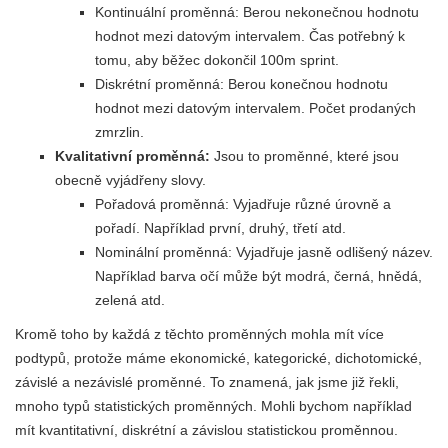
Kontinuální proměnná: Berou nekonečnou hodnotu
hodnot mezi datovým intervalem. Čas potřebný k
tomu, aby běžec dokončil 100m sprint.
Diskrétní proměnná: Berou konečnou hodnotu
hodnot mezi datovým intervalem. Počet prodaných
zmrzlin.
Kvalitativní proměnná:
Jsou to proměnné, které jsou
obecně vyjádřeny slovy.
Pořadová proměnná: Vyjadřuje různé úrovně a
pořadí. Například první, druhý, třetí atd.
Nominální proměnná: Vyjadřuje jasně odlišený název.
Například barva očí může být modrá, černá, hnědá,
zelená atd.
Kromě toho by každá z těchto proměnných mohla mít více
podtypů, protože máme ekonomické, kategorické, dichotomické,
závislé a nezávislé proměnné. To znamená, jak jsme již řekli,
mnoho typů statistických proměnných. Mohli bychom například
mít kvantitativní, diskrétní a závislou statistickou proměnnou.