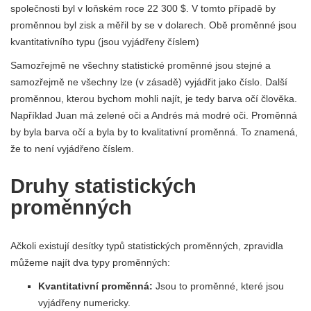
společnosti byl v loňském roce 22 300 $. V tomto případě by
proměnnou byl zisk a měřil by se v dolarech. Obě proměnné jsou
kvantitativního typu (jsou vyjádřeny číslem)
Samozřejmě ne všechny statistické proměnné jsou stejné a
samozřejmě ne všechny lze (v zásadě) vyjádřit jako číslo. Další
proměnnou, kterou bychom mohli najít, je tedy barva očí člověka.
Například Juan má zelené oči a Andrés má modré oči. Proměnná
by byla barva očí a byla by to kvalitativní proměnná. To znamená,
že to není vyjádřeno číslem.
Druhy statistických
proměnných
Ačkoli existují desítky typů statistických proměnných, zpravidla
můžeme najít dva typy proměnných:
Kvantitativní proměnná:
Jsou to proměnné, které jsou
vyjádřeny numericky.