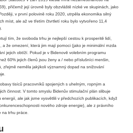
9), přičemž její úrovně byly obzvláště nízké ve skupinách, jako
Později, v první polovině roku 2020, utrpěla ekonomika silný
h míst, ale až ve třetím čtvrtletí roku bylo vytvořeno 11,4
).
í tím, že svoboda trhu je nejlepší cestou k prosperitě lidí,
, a že omezení, která jim mají pomoci (jako je minimální mzda
ání jejich obtíží. Pokud je v Bidenově volebním programu
ž 60% jejich členů jsou ženy a / nebo příslušníci menšin,
odborů, zřejmě neměla jakýkoli významný dopad na snižování
je.
 obavy tisíců pracovníků spojených s uhelným, ropným a
ch činnost. V tomto smyslu Bidenův stimulační plán slibuje
energií, ale jak jsme vysvětlili v předchozích publikacích, když
konkurenceschopnosti nového zdroje energie), ale z právního
e na trhu práce.
u