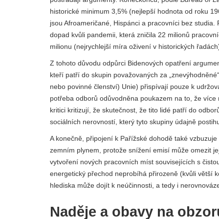
historické minimum 3,5% (nejlepší hodnota od roku 196
jsou Afroameričané, Hispánci a pracovníci bez studia. 
dopad kvůli pandemii, která zničila 22 milionů pracovníc
milionu (nejrychlejší míra oživení v historických řadách
Z tohoto důvodu odpůrci Bidenových opatření argumentuj
kteří patří do skupin považovaných za „znevýhodněné“
nebo povinné členství) Unie) přispívají pouze k udržov
potřeba odborů odůvodněna poukazem na to, že více ne
kritici kritizují, že skutečnost, že tito lidé patří do 
sociálních nerovností, který tyto skupiny údajně postihu
A konečně, připojení k Pařížské dohodě také vzbuzuje
zemním plynem, protože snížení emisí může omezit jeji
vytvoření nových pracovních míst souvisejících s čistou 
energetický přechod neprobíhá přirozeně (kvůli větší 
hlediska může dojít k neúčinnosti, a tedy i nerovnováz
Naděje a obavy na obzor