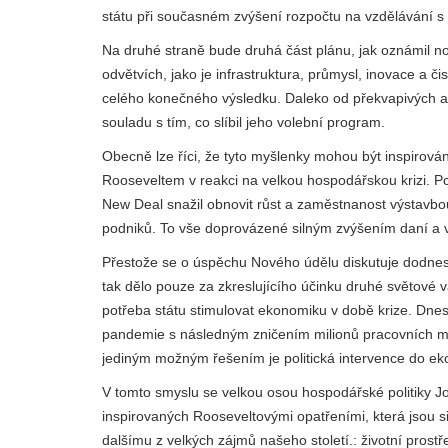
státu při současném zvýšení rozpočtu na vzdělávání s 
Na druhé straně bude druhá část plánu, jak oznámil no
odvětvích, jako je infrastruktura, průmysl, inovace a č
celého konečného výsledku. Daleko od překvapivých an
souladu s tím, co slíbil jeho volební program.
Obecně lze říci, že tyto myšlenky mohou být inspiro
Rooseveltem v reakci na velkou hospodářskou krizi. P
New Deal snažil obnovit růst a zaměstnanost výstavbo
podniků. To vše doprovázené silným zvýšením daní a vě
Přestože se o úspěchu Nového údělu diskutuje dodnes 
tak dělo pouze za zkreslujícího účinku druhé světové v
potřeba státu stimulovat ekonomiku v době krize. Dnes
pandemie s následným zničením milionů pracovních mís
jediným možným řešením je politická intervence do ek
V tomto smyslu se velkou osou hospodářské politiky J
inspirovaných Rooseveltovými opatřeními, která jsou 
dalšímu z velkých zájmů našeho století.: životní pros