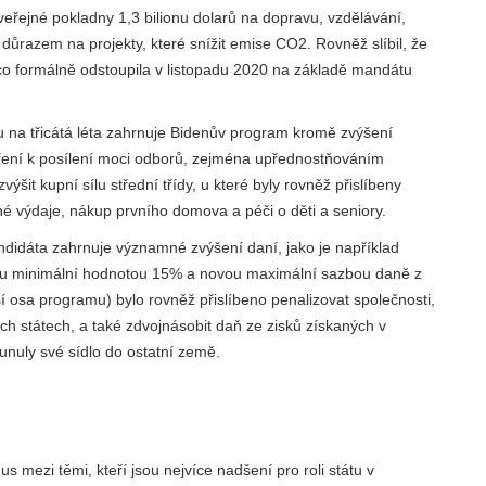
z veřejné pokladny 1,3 bilionu dolarů na dopravu, vzdělávání,
 důrazem na projekty, které snížit emise CO2. Rovněž slíbil, že
co formálně odstoupila v listopadu 2020 na základě mandátu
 na třicátá léta zahrnuje Bidenův program kromě zvýšení
tření k posílení moci odborů, zejména upřednostňováním
šit kupní sílu střední třídy, u které byly rovněž přislíbeny
é výdaje, nákup prvního domova a péči o děti a seniory.
didáta zahrnuje významné zvýšení daní, jako je například
ou minimální hodnotou 15% a novou maximální sazbou daně z
 osa programu) bylo rovněž přislíbeno penalizovat společnosti,
ch státech, a také zdvojnásobit daň ze zisků získaných v
unuly své sídlo do ostatní země.
s mezi těmi, kteří jsou nejvíce nadšení pro roli státu v