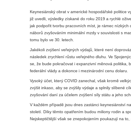
Keynesiánský obrat v americké hospodářské politice vy
již uvedli, výsledky získané do roku 2019 a rychlé oživ
jak podpořit tvorbu pracovních míst, je rámec nízkýc
náborů zvyšováním minimální mzdy v souvislosti s mas
tomu bylo ve 30. letech.
Jakékoli zvýšení veřejných výdajů, které není doprov
následek zrychlení růstu veřejného dluhu. Ve Spojen
se, že bude pokračovat i expanzivní měnová politika, b
federální vlády a dokonce i mezinárodní cenu dolaru.
Vysoký účet, který COVID zanechal, však kromě velkých
zvýšit inkaso, aby se zvýšily výdaje a splnily slíbené 
zvyšování daní za účelem zvýšení síly státu a jeho sc
V každém případě jsou dnes zastánci keynesiánství na
století. Díky těmto opatřením budou miliony rodin a s
Nejskeptičtější však se znepokojením poukazují na to, 