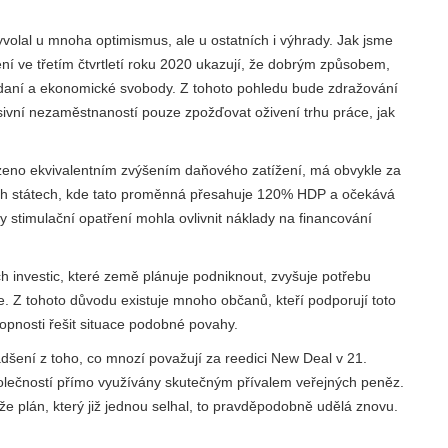
volal u mnoha optimismus, ale u ostatních i výhrady. Jak jsme
ení ve třetím čtvrtletí roku 2020 ukazují, že dobrým způsobem,
h daní a ekonomické svobody. Z tohoto pohledu bude zdražování
ivní nezaměstnaností pouze zpožďovat oživení trhu práce, jak
ázeno ekvivalentním zvýšením daňového zatížení, má obvykle za
ých státech, kde tato proměnná přesahuje 120% HDP a očekává
y stimulační opatření mohla ovlivnit náklady na financování
 investic, které země plánuje podniknout, zvyšuje potřebu
cíle. Z tohoto důvodu existuje mnoho občanů, kteří podporují toto
hopnosti řešit situace podobné povahy.
dšení z toho, co mnozí považují za reedici New Deal v 21.
polečností přímo využívány skutečným přívalem veřejných peněz.
že plán, který již jednou selhal, to pravděpodobně udělá znovu.