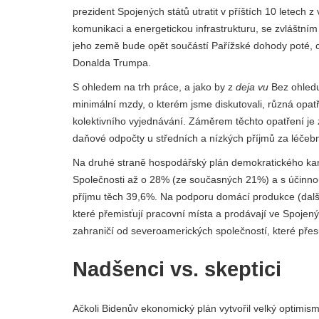
prezident Spojených států utratit v příštích 10 letech 
komunikaci a energetickou infrastrukturu, se zvláštním
jeho země bude opět součástí Pařížské dohody poté, 
Donalda Trumpa.
S ohledem na trh práce, a jako by z
deja vu
Bez ohledu
minimální mzdy, o kterém jsme diskutovali, různá opa
kolektivního vyjednávání. Záměrem těchto opatření je zvý
daňové odpočty u středních a nízkých příjmů za léčebn
Na druhé straně hospodářský plán demokratického kan
Společnosti až o 28% (ze současných 21%) a s účinn
příjmu těch 39,6%. Na podporu domácí produkce (další
které přemisťují pracovní místa a prodávají ve Spojený
zahraničí od severoamerických společností, které přes
Nadšenci vs. skeptici
Ačkoli Bidenův ekonomický plán vytvořil velký optimismu