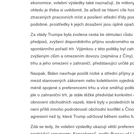
ekonomice, volební výsledky také naznačují, že miliony
ohledu je třeba si uvědomit, že ačkoli se hlavní cíle 
ztracených pracovních míst a posílení střední třídy 
podobné, prostředky k jejich dosažení jsou úplně opač
Za vlády Trumpa byla zvolena cesta ke stimulaci růstu
předpisů, zvýšení disponibilního příjmu soukromého se
spontánního pořadí trh. Výjimkou z této politiky byl z
zvýšeným clům a omezením dovozu (zejména z Číny).
trhu a jeho omezení v zahraničí, představující určité 
Naopak, Biden navrhuje posílit nízké a střední příjmy
mezd stanovených zákonem nebo kolektivním vyjednáván
méně spojené s preferencemi trhu a více směřují politi
jde o zahraniční trh, je stále těžké předvídat konkrétn
obnovení obchodních vazeb, které byly v posledních l
není příliš mnoho podrobností obchodní konflikt s Čí
agresivní než ty, které Trump udržoval během svého f
Zdá se tedy, že volební výsledky ukazují větší preferen
postrádají argumenty. Koneckonců, podle
Bureau of La