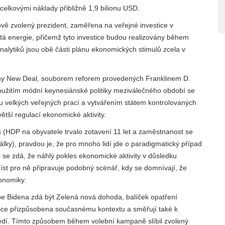
celkovými náklady přibližně 1,9 bilionu USD.
vě zvolený prezident, zaměřena na veřejné investice v
istá energie, přičemž tyto investice budou realizovány během
alytiků jsou obě části plánu ekonomických stimulů zcela v
vány New Deal, souborem reforem provedených Franklinem D.
oužitím módní keynesiánské politiky meziválečného období se
u velkých veřejných prací a vytvářením státem kontrolovaných
tší regulací ekonomické aktivity.
(HDP na obyvatele trvalo zotavení 11 let a zaměstnanost se
álky), pravdou je, že pro mnoho lidí jde o paradigmatický případ
 se zdá, že náhlý pokles ekonomické aktivity v důsledku
t pro ně připravuje podobný scénář, kdy se domnívají, že
onomiky.
oe Bidena zdá být Zelená nová dohoda, balíček opatření
sice přizpůsobena současnému kontextu a směřují také k
tředí. Tímto způsobem během volební kampaně slíbil zvolený