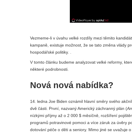
Vezmeme-li v úvahu velké rozdíly mezi těmito kandidáty
kampaně, existuje možnost, že se tato změna vlády pr
hospodářské politiky. .
V tomto článku budeme analyzovat velké reformy, které
některé podrobnosti.
Nová nová nabídka?
14. ledna Joe Biden oznámil hlavní směry svého akční
dvě části. První, nazvaný Americký záchranný plán (
Am
nízkými příjmy až o 2 000 $ měsíčně, rozšíření pojišt
programů potravinové pomoci a více záruk za úvěry 
dotování péče o děti a seniory. Mimo jiné se uvažuje