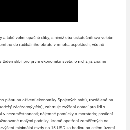
 a také velmi opačné sliby, s nimiž oba uskutečnili své volební
omítne do radikálního obratu v mnoha aspektech, včetně
 Biden slíbil pro první ekonomiku světa, o nichž již známe
ho plánu na oživení ekonomiky Spojených států, rozdělené na
erický záchranný plán
), zahrnuje zvýšení dotací pro lidi s
ění v nezaměstnanosti; nájemné pomůcky a moratoria; posílení
požadované malými podniky; kromě opatření zaměřených na
 o zvýšení minimální mzdy na 15 USD za hodinu na celém území