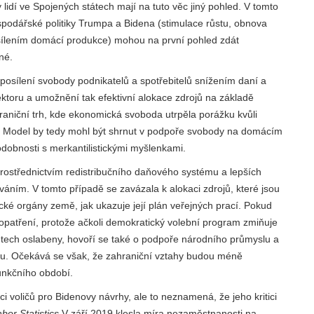
 lidí ve Spojených státech mají na tuto věc jiný pohled. V tomto
hospodářské politiky Trumpa a Bidena (stimulace růstu, obnova
posílením domácí produkce) mohou na první pohled zdát
né.
 posílení svobody podnikatelů a spotřebitelů snížením daní a
ktoru a umožnění tak efektivní alokace zdrojů na základě
ahraniční trh, kde ekonomická svoboda utrpěla porážku kvůli
 Model by tedy mohl být shrnut v podpoře svobody na domácím
podobnosti s merkantilistickými myšlenkami.
 prostřednictvím redistribučního daňového systému a lepších
ím. V tomto případě se zavázala k alokaci zdrojů, které jsou
cké orgány země, jak ukazuje její plán veřejných prací. Pokud
í opatření, protože ačkoli demokratický volební program zmiňuje
etech oslabeny, hovoří se také o podpoře národního průmyslu a
nou. Očekává se však, že zahraniční vztahy budou méně
unkčního období.
ci voličů pro Bidenovy návrhy, ale to neznamená, že jeho kritici
bor Statistics
V září 2019 klesla míra nezaměstnanosti na