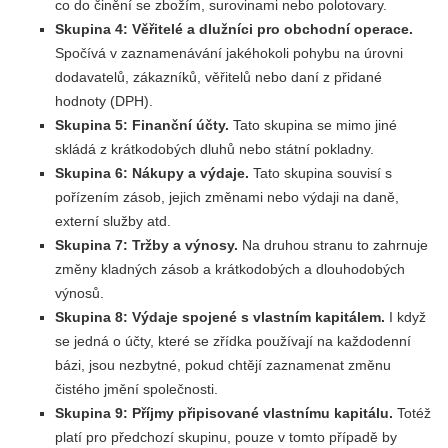
co do činění se zbožím, surovinami nebo polotovary.
Skupina 4: Věřitelé a dlužníci pro obchodní operace.
Spočívá v zaznamenávání jakéhokoli pohybu na úrovni
dodavatelů, zákazníků, věřitelů nebo daní z přidané
hodnoty (DPH).
Skupina 5: Finanční účty.
Tato skupina se mimo jiné
skládá z krátkodobých dluhů nebo státní pokladny.
Skupina 6: Nákupy a výdaje.
Tato skupina souvisí s
pořízením zásob, jejich změnami nebo výdaji na daně,
externí služby atd.
Skupina 7: Tržby a výnosy.
Na druhou stranu to zahrnuje
změny kladných zásob a krátkodobých a dlouhodobých
výnosů.
Skupina 8: Výdaje spojené s vlastním kapitálem.
I když
se jedná o účty, které se zřídka používají na každodenní
bázi, jsou nezbytné, pokud chtějí zaznamenat změnu
čistého jmění společnosti.
Skupina 9: Příjmy připisované vlastnímu kapitálu.
Totéž
platí pro předchozí skupinu, pouze v tomto případě by