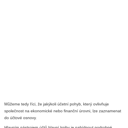
Můžeme tedy říci, že jakýkoli účetní pohyb, který ovlivňuje
společnost na ekonomické nebo finanční úrovni, lze zaznamenat
do účtové osnovy.
Hlavním nástrojem účtů hlavní knihy je nabídnout podrobné