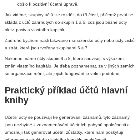
došlo k pozitivní účetní úpravě.
Jak vidíme, skupiny účtů lze rozdělit do tří částí, přičemž první se
skládá z účtů zahrnutých do skupin 1 a 5, což jsou běžné účty
aktiv, pasiv a vlastního kapitálu.
Zadruhé bychom našli takzvané manažerské účty nebo účty zisků
a ztrát, které jsou tvořeny skupinami 6 a 7.
Nakonec máme účty skupin 8 a 9, které souvisejí s výkazem
změn vlastního kapitálu. Je třeba poznamenat, že v jiných zemích
se organizace mění, ale jejich fungování je velmi podobné.
Praktický příklad účtů hlavní
knihy
Účetní účty se používají ke generování záznamů, tyto záznamy
jsou nezbytné k zaznamenávání účetních pohybů společnosti a
umožňují tak generovat účetní zůstatky, které nám poskytují
informace o struktuře vlastního kapitálu společnosti.