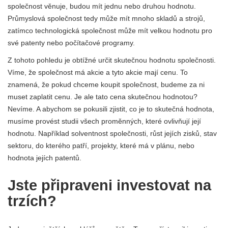
společnost věnuje, budou mít jednu nebo druhou hodnotu.
Průmyslová společnost tedy může mít mnoho skladů a strojů,
zatímco technologická společnost může mít velkou hodnotu pro
své patenty nebo počítačové programy.
Z tohoto pohledu je obtížné určit skutečnou hodnotu společnosti.
Víme, že společnost má akcie a tyto akcie mají cenu. To
znamená, že pokud chceme koupit společnost, budeme za ni
muset zaplatit cenu. Je ale tato cena skutečnou hodnotou?
Nevíme. A abychom se pokusili zjistit, co je to skutečná hodnota,
musíme provést studii všech proměnných, které ovlivňují její
hodnotu. Například solventnost společnosti, růst jejích zisků, stav
sektoru, do kterého patří, projekty, které má v plánu, nebo
hodnota jejích patentů.
Jste připraveni investovat na
trzích?