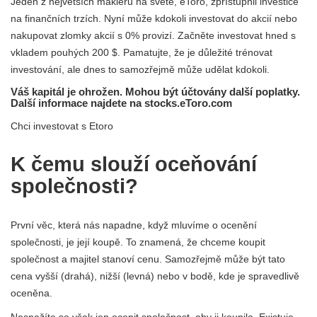
Jeden z největších makléřů na světě, eToro, zpřístupnil investice
na finančních trzích. Nyní může kdokoli investovat do akcií nebo
nakupovat zlomky akcií s 0% provizí. Začněte investovat hned s
vkladem pouhých 200 $. Pamatujte, že je důležité trénovat
investování, ale dnes to samozřejmě může udělat kdokoli.
Váš kapitál je ohrožen. Mohou být účtovány další poplatky.
Další informace najdete na stocks.eToro.com
Chci investovat s Etoro
K čemu slouží oceňování
společnosti?
První věc, která nás napadne, když mluvíme o ocenění
společnosti, je její koupě. To znamená, že chceme koupit
společnost a majitel stanoví cenu. Samozřejmě může být tato
cena vyšší (drahá), nižší (levná) nebo v bodě, kde je spravedlivě
oceněna.
Nesnažíte se však jen ocenit společnost, aby ji koupila. Existuje