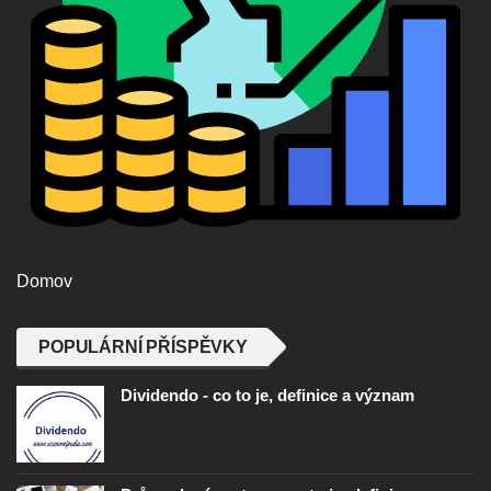
Domov
POPULÁRNÍ PŘÍSPĚVKY
Dividendo - co to je, definice a význam