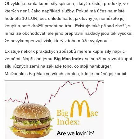
Obvykle je parita kupní síly splněna, i když existují produkty, ve
kterých není. Jako například služby. Pokud má účes na místě
hodnotu 10 EUR, bez ohledu na to, jak levný je, nemůžete jej
koupit a poté dražší prodat na trhu. Existuje také případ zboží, s
nímž lze obchodovat, ale jeho přepravní náklady jsou tak vysoké,
že nevykompenzují zisk, který z toho může vyplynout.
Existuje několik praktických způsobů měření kupní síly napříč
zeměmi. Například jemu
Big Mac Index
se snaží porovnat kupní
sílu různých zemí na základě toho, co stojí hamburger
McDonald's Big Mac ve všech zemích, kde je možné jej koupit