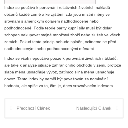
Index se používá k porovnání relativních životních nákladů
občanů každé země a ke zjištění, zda jsou místní měny ve
srovnání s americkým dolarem nadhodnocené nebo
podhodnocené. Podle teorie parity kupní síly musí být dolar
schopen nakupovat stejné množství zboží nebo služeb ve všech
zemích. Pokud tento princip nebude splněn, ocitneme se před
nadhodnocenými nebo podhodnocenými měnami.
Index se však nepoužívá pouze k porovnání životních nákladů,
ale také k analýze situace zahraničního obchodu v zemi, protože
slabá měna usnadňuje vývoz, zatímco silná měna usnadňuje
dovoz. Tento index by neměl být považován za nominální
hodnotu, ale spíše za to, čím je, dnes srovnávacím indexem.
Předchozí Článek
Následující Článek