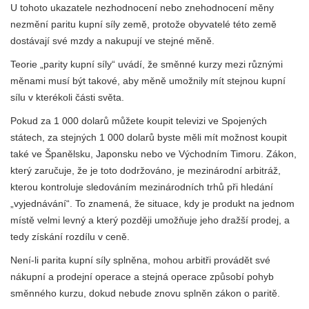
U tohoto ukazatele nezhodnocení nebo znehodnocení měny
nezmění paritu kupní síly země, protože obyvatelé této země
dostávají své mzdy a nakupují ve stejné měně.
Teorie „parity kupní síly“ uvádí, že směnné kurzy mezi různými
měnami musí být takové, aby měně umožnily mít stejnou kupní
sílu v kterékoli části světa.
Pokud za 1 000 dolarů můžete koupit televizi ve Spojených
státech, za stejných 1 000 dolarů byste měli mít možnost koupit
také ve Španělsku, Japonsku nebo ve Východním Timoru. Zákon,
který zaručuje, že je toto dodržováno, je mezinárodní arbitráž,
kterou kontroluje sledováním mezinárodních trhů při hledání
„vyjednávání“. To znamená, že situace, kdy je produkt na jednom
místě velmi levný a který později umožňuje jeho dražší prodej, a
tedy získání rozdílu v ceně.
Není-li parita kupní síly splněna, mohou arbitři provádět své
nákupní a prodejní operace a stejná operace způsobí pohyb
směnného kurzu, dokud nebude znovu splněn zákon o paritě.