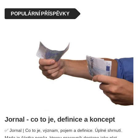
POPULÁRNÍ PŘÍSPĚVKY
Jornal - co to je, definice a koncept
✅ Jornal | Co to je, význam, pojem a definice. Úplné shrnutí.
Mzda je částka peněz, kterou pracovník dostane jako plat ...…