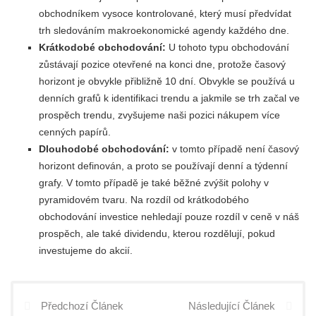
obchodníkem vysoce kontrolované, který musí předvídat
trh sledováním makroekonomické agendy každého dne.
Krátkodobé obchodování:
U tohoto typu obchodování
zůstávají pozice otevřené na konci dne, protože časový
horizont je obvykle přibližně 10 dní. Obvykle se používá u
denních grafů k identifikaci trendu a jakmile se trh začal ve
prospěch trendu, zvyšujeme naši pozici nákupem více
cenných papírů.
Dlouhodobé obchodování:
v tomto případě není časový
horizont definován, a proto se používají denní a týdenní
grafy. V tomto případě je také běžné zvýšit polohy v
pyramidovém tvaru. Na rozdíl od krátkodobého
obchodování investice nehledají pouze rozdíl v ceně v náš
prospěch, ale také dividendu, kterou rozdělují, pokud
investujeme do akcií.
Předchozí Článek
Následující Článek