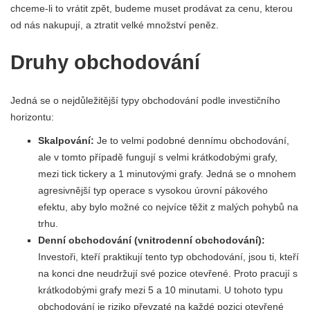
chceme-li to vrátit zpět, budeme muset prodávat za cenu, kterou
od nás nakupují, a ztratit velké množství peněz.
Druhy obchodování
Jedná se o nejdůležitější typy obchodování podle investičního
horizontu:
Skalpování:
Je to velmi podobné dennímu obchodování,
ale v tomto případě fungují s velmi krátkodobými grafy,
mezi tick tickery a 1 minutovými grafy. Jedná se o mnohem
agresivnější typ operace s vysokou úrovní pákového
efektu, aby bylo možné co nejvíce těžit z malých pohybů na
trhu.
Denní obchodování (vnitrodenní obchodování):
Investoři, kteří praktikují tento typ obchodování, jsou ti, kteří
na konci dne neudržují své pozice otevřené. Proto pracují s
krátkodobými grafy mezi 5 a 10 minutami. U tohoto typu
obchodování je riziko převzaté na každé pozici otevřené