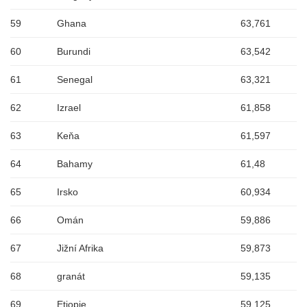
59
Ghana
63,761
60
Burundi
63,542
61
Senegal
63,321
62
Izrael
61,858
63
Keňa
61,597
64
Bahamy
61,48
65
Irsko
60,934
66
Omán
59,886
67
Jižní Afrika
59,873
68
granát
59,135
69
Etiopie
59,125