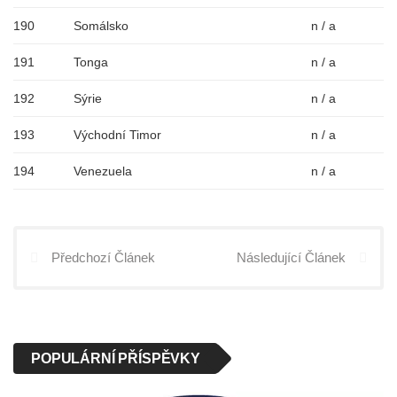
190
Somálsko
n / a
191
Tonga
n / a
192
Sýrie
n / a
193
Východní Timor
n / a
194
Venezuela
n / a
Předchozí Článek
Následující Článek
POPULÁRNÍ PŘÍSPĚVKY