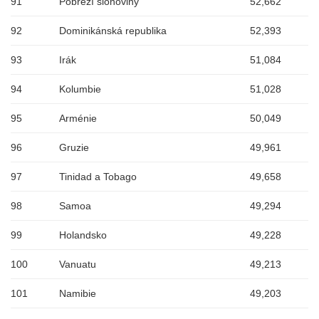
91
Pobřeží slonoviny
52,662
92
Dominikánská republika
52,393
93
Irák
51,084
94
Kolumbie
51,028
95
Arménie
50,049
96
Gruzie
49,961
97
Tinidad a Tobago
49,658
98
Samoa
49,294
99
Holandsko
49,228
100
Vanuatu
49,213
101
Namibie
49,203