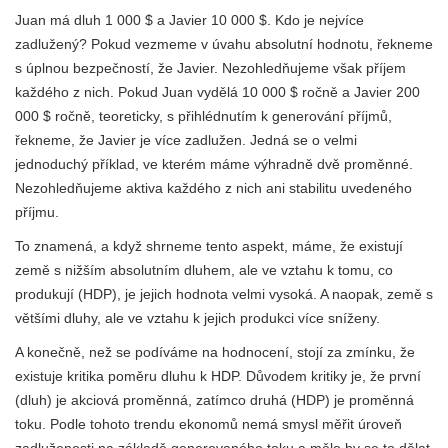
Juan má dluh 1 000 $ a Javier 10 000 $. Kdo je nejvíce
zadlužený? Pokud vezmeme v úvahu absolutní hodnotu, řekneme
s úplnou bezpečností, že Javier. Nezohledňujeme však příjem
každého z nich. Pokud Juan vydělá 10 000 $ ročně a Javier 200
000 $ ročně, teoreticky, s přihlédnutím k generování příjmů,
řekneme, že Javier je více zadlužen. Jedná se o velmi
jednoduchý příklad, ve kterém máme výhradně dvě proměnné.
Nezohledňujeme aktiva každého z nich ani stabilitu uvedeného
příjmu.
To znamená, a když shrneme tento aspekt, máme, že existují
země s nižším absolutním dluhem, ale ve vztahu k tomu, co
produkují (HDP), je jejich hodnota velmi vysoká. A naopak, země s
většími dluhy, ale ve vztahu k jejich produkci více sníženy.
A konečně, než se podíváme na hodnocení, stojí za zmínku, že
existuje kritika poměru dluhu k HDP. Důvodem kritiky je, že první
(dluh) je akciová proměnná, zatímco druhá (HDP) je proměnná
toku. Podle tohoto trendu ekonomů nemá smysl měřit úroveň
zadluženosti na základě generovaného toku a mělo by se to dělat