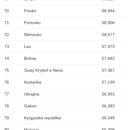
70
Finsko
58,944
71
Portoriko
58,906
72
Německo
58,577
73
Lao
57,973
74
Bolívie
57,682
75
Svatý Kryštof a Nevis
57,367
76
Kostarika
57,139
77
Ukrajina
56,953
78
Gabon
56,383
79
Kyrgyzská republika
56,349
80
Malajsie
56,308