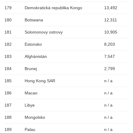
179
Demokratická republika Kongo
13,492
180
Botswana
12,311
181
Solomonovy ostrovy
10,905
182
Estonsko
8,203
183
Afghánistán
7,547
184
Brunej
2,799
185
Hong Kong SAR
n / a
186
Macao
n / a
187
Libye
n / a
188
Mongolsko
n / a
189
Palau
n / a