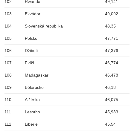
102
Rwanda
49,141
103
Ekvádor
49,092
104
Slovenská republika
48,35
105
Polsko
47,771
106
Džibuti
47,376
107
Fidži
46,774
108
Madagaskar
46,478
109
Bělorusko
46,18
110
Alžírsko
46,075
111
Lesotho
45,933
112
Libérie
45,54