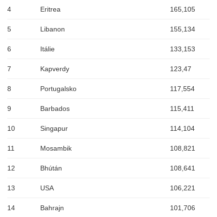
4
Eritrea
165,105
5
Libanon
155,134
6
Itálie
133,153
7
Kapverdy
123,47
8
Portugalsko
117,554
9
Barbados
115,411
10
Singapur
114,104
11
Mosambik
108,821
12
Bhútán
108,641
13
USA
106,221
14
Bahrajn
101,706