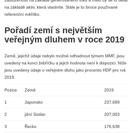
na základě aktiv, která vlastníte. Stále je to široce používané
referenční měřítko.
Pořadí zemí s největším
veřejným dluhem v roce 2019
Země, jejichž údaje nebylo možné odhadnout týmem MMF, jsou
uvedeny na konci žebříčku a jejich hodnota není k dispozici. Níže
jsou uvedeny údaje o veřejném dluhu jako procento HDP pro rok
2019.
Pozice
Země
2019
1
Japonsko
237,689
2
jižní Súdán
207,003
3
Řecko
176,638