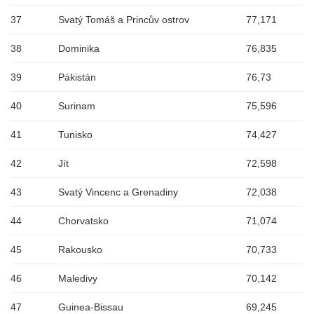
37
Svatý Tomáš a Princův ostrov
77,171
38
Dominika
76,835
39
Pákistán
76,73
40
Surinam
75,596
41
Tunisko
74,427
42
Jít
72,598
43
Svatý Vincenc a Grenadiny
72,038
44
Chorvatsko
71,074
45
Rakousko
70,733
46
Maledivy
70,142
47
Guinea-Bissau
69,245