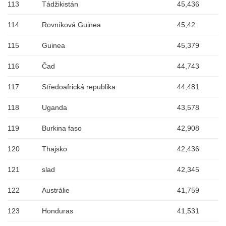
113
Tádžikistán
45,436
114
Rovníková Guinea
45,42
115
Guinea
45,379
116
Čad
44,743
117
Středoafrická republika
44,481
118
Uganda
43,578
119
Burkina faso
42,908
120
Thajsko
42,436
121
slad
42,345
122
Austrálie
41,759
123
Honduras
41,531