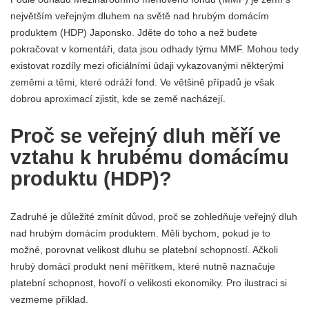
největším veřejným dluhem na světě nad hrubým domácím
produktem (HDP) Japonsko. Jděte do toho a než budete
pokračovat v komentáři, data jsou odhady týmu MMF. Mohou tedy
existovat rozdíly mezi oficiálními údaji vykazovanými některými
zeměmi a těmi, které odráží fond. Ve většině případů je však
dobrou aproximací zjistit, kde se země nacházejí.
Proč se veřejný dluh měří ve
vztahu k hrubému domácímu
produktu (HDP)?
Zadruhé je důležité zmínit důvod, proč se zohledňuje veřejný dluh
nad hrubým domácím produktem. Měli bychom, pokud je to
možné, porovnat velikost dluhu se platební schopností. Ačkoli
hrubý domácí produkt není měřítkem, které nutně naznačuje
platební schopnost, hovoří o velikosti ekonomiky. Pro ilustraci si
vezmeme příklad.