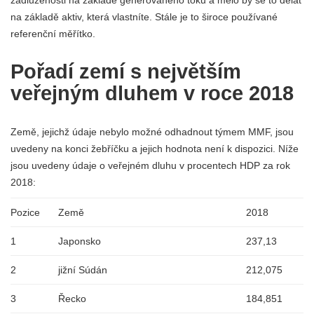
na základě aktiv, která vlastníte. Stále je to široce používané
referenční měřítko.
Pořadí zemí s největším
veřejným dluhem v roce 2018
Země, jejichž údaje nebylo možné odhadnout týmem MMF, jsou
uvedeny na konci žebříčku a jejich hodnota není k dispozici. Níže
jsou uvedeny údaje o veřejném dluhu v procentech HDP za rok
2018:
Pozice
Země
2018
1
Japonsko
237,13
2
jižní Súdán
212,075
3
Řecko
184,851