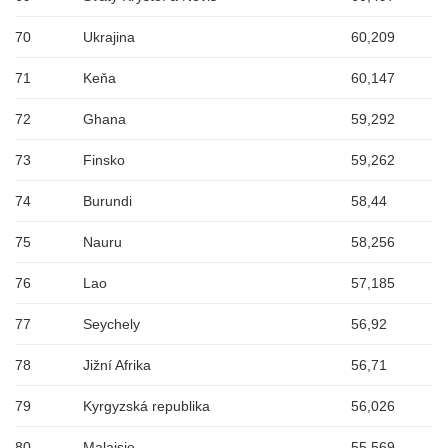
70
Ukrajina
60,209
71
Keňa
60,147
72
Ghana
59,292
73
Finsko
59,262
74
Burundi
58,44
75
Nauru
58,256
76
Lao
57,185
77
Seychely
56,92
78
Jižní Afrika
56,71
79
Kyrgyzská republika
56,026
80
Malajsie
55,569