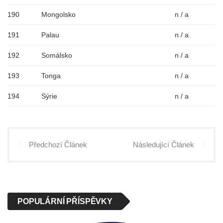
190
Mongolsko
n / a
191
Palau
n / a
192
Somálsko
n / a
193
Tonga
n / a
194
Sýrie
n / a
Předchozí Článek
Následující Článek
POPULÁRNÍ PŘÍSPĚVKY