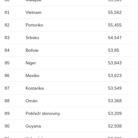
81
Vietnam
55,562
82
Portoriko
55,455
83
Srbsko
54,547
84
Bolívie
53,85
85
Niger
53,843
86
Mexiko
53,623
87
Kostarika
53,549
88
Omán
53,368
89
Pobřeží slonoviny
53,209
90
Guyana
52,938