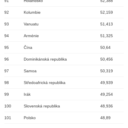
91
Holandsko
52,388
92
Kolumbie
52,159
93
Vanuatu
51,413
94
Arménie
51,325
95
Čína
50,64
96
Dominikánská republika
50,456
97
Samoa
50,319
98
Středoafrická republika
49,939
99
Irák
49,254
100
Slovenská republika
48,936
101
Polsko
48,89