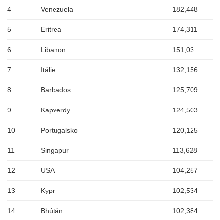
4
Venezuela
182,448
5
Eritrea
174,311
6
Libanon
151,03
7
Itálie
132,156
8
Barbados
125,709
9
Kapverdy
124,503
10
Portugalsko
120,125
11
Singapur
113,628
12
USA
104,257
13
Kypr
102,534
14
Bhútán
102,384