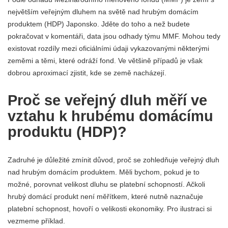
největším veřejným dluhem na světě nad hrubým domácím
produktem (HDP) Japonsko. Jděte do toho a než budete
pokračovat v komentáři, data jsou odhady týmu MMF. Mohou tedy
existovat rozdíly mezi oficiálními údaji vykazovanými některými
zeměmi a těmi, které odráží fond. Ve většině případů je však
dobrou aproximací zjistit, kde se země nacházejí.
Proč se veřejný dluh měří ve
vztahu k hrubému domácímu
produktu (HDP)?
Zadruhé je důležité zmínit důvod, proč se zohledňuje veřejný dluh
nad hrubým domácím produktem. Měli bychom, pokud je to
možné, porovnat velikost dluhu se platební schopností. Ačkoli
hrubý domácí produkt není měřítkem, které nutně naznačuje
platební schopnost, hovoří o velikosti ekonomiky. Pro ilustraci si
vezmeme příklad.