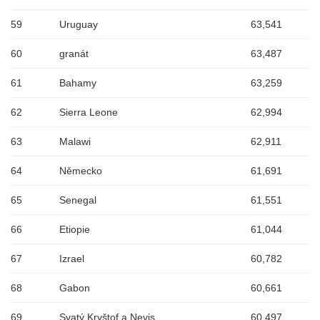
59
Uruguay
63,541
60
granát
63,487
61
Bahamy
63,259
62
Sierra Leone
62,994
63
Malawi
62,911
64
Německo
61,691
65
Senegal
61,551
66
Etiopie
61,044
67
Izrael
60,782
68
Gabon
60,661
69
Svatý Kryštof a Nevis
60,497