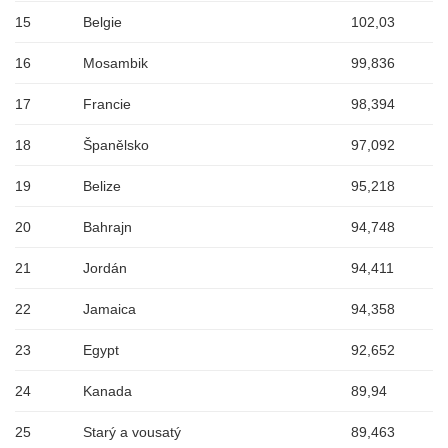
15
Belgie
102,03
16
Mosambik
99,836
17
Francie
98,394
18
Španělsko
97,092
19
Belize
95,218
20
Bahrajn
94,748
21
Jordán
94,411
22
Jamaica
94,358
23
Egypt
92,652
24
Kanada
89,94
25
Starý a vousatý
89,463