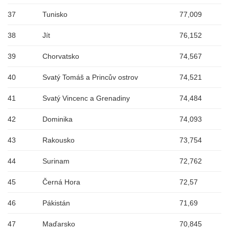
37
Tunisko
77,009
38
Jít
76,152
39
Chorvatsko
74,567
40
Svatý Tomáš a Princův ostrov
74,521
41
Svatý Vincenc a Grenadiny
74,484
42
Dominika
74,093
43
Rakousko
73,754
44
Surinam
72,762
45
Černá Hora
72,57
46
Pákistán
71,69
47
Maďarsko
70,845