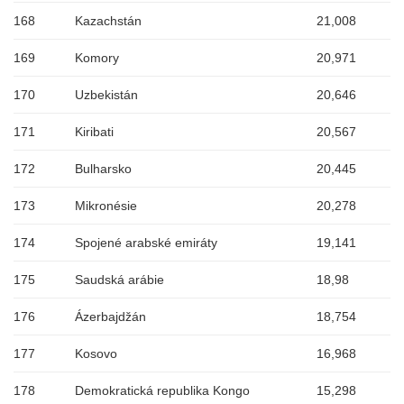
168
Kazachstán
21,008
169
Komory
20,971
170
Uzbekistán
20,646
171
Kiribati
20,567
172
Bulharsko
20,445
173
Mikronésie
20,278
174
Spojené arabské emiráty
19,141
175
Saudská arábie
18,98
176
Ázerbajdžán
18,754
177
Kosovo
16,968
178
Demokratická republika Kongo
15,298