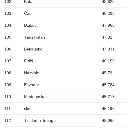
102
Katar
48,625
103
Čad
48,298
104
Džibuti
47,966
105
Tádžikistán
47,92
106
Bělorusko
47,831
107
Fidži
46,155
108
Namibie
45,79
109
Ekvádor
45,784
110
Madagaskar
45,718
111
slad
45,196
112
Tinidad a Tobago
45,065