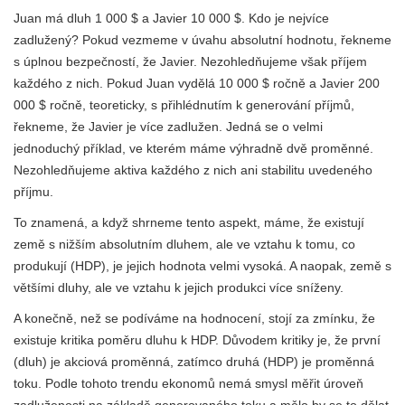
Juan má dluh 1 000 $ a Javier 10 000 $. Kdo je nejvíce
zadlužený? Pokud vezmeme v úvahu absolutní hodnotu, řekneme
s úplnou bezpečností, že Javier. Nezohledňujeme však příjem
každého z nich. Pokud Juan vydělá 10 000 $ ročně a Javier 200
000 $ ročně, teoreticky, s přihlédnutím k generování příjmů,
řekneme, že Javier je více zadlužen. Jedná se o velmi
jednoduchý příklad, ve kterém máme výhradně dvě proměnné.
Nezohledňujeme aktiva každého z nich ani stabilitu uvedeného
příjmu.
To znamená, a když shrneme tento aspekt, máme, že existují
země s nižším absolutním dluhem, ale ve vztahu k tomu, co
produkují (HDP), je jejich hodnota velmi vysoká. A naopak, země s
většími dluhy, ale ve vztahu k jejich produkci více sníženy.
A konečně, než se podíváme na hodnocení, stojí za zmínku, že
existuje kritika poměru dluhu k HDP. Důvodem kritiky je, že první
(dluh) je akciová proměnná, zatímco druhá (HDP) je proměnná
toku. Podle tohoto trendu ekonomů nemá smysl měřit úroveň
zadluženosti na základě generovaného toku a mělo by se to dělat