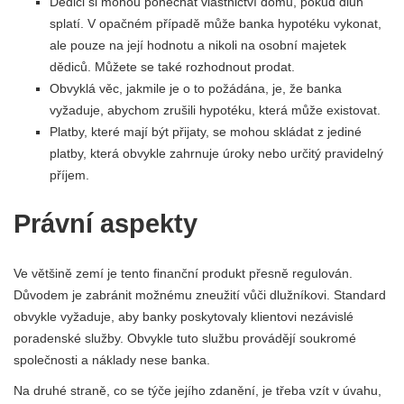
Dědici si mohou ponechat vlastnictví domu, pokud dluh
splatí. V opačném případě může banka hypotéku vykonat,
ale pouze na její hodnotu a nikoli na osobní majetek
dědiců. Můžete se také rozhodnout prodat.
Obvyklá věc, jakmile je o to požádána, je, že banka
vyžaduje, abychom zrušili hypotéku, která může existovat.
Platby, které mají být přijaty, se mohou skládat z jediné
platby, která obvykle zahrnuje úroky nebo určitý pravidelný
příjem.
Právní aspekty
Ve většině zemí je tento finanční produkt přesně regulován.
Důvodem je zabránit možnému zneužití vůči dlužníkovi. Standard
obvykle vyžaduje, aby banky poskytovaly klientovi nezávislé
poradenské služby. Obvykle tuto službu provádějí soukromé
společnosti a náklady nese banka.
Na druhé straně, co se týče jejího zdanění, je třeba vzít v úvahu,