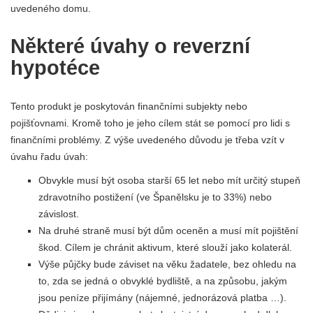
uvedeného domu.
Některé úvahy o reverzní
hypotéce
Tento produkt je poskytován finančními subjekty nebo
pojišťovnami. Kromě toho je jeho cílem stát se pomocí pro lidi s
finančními problémy. Z výše uvedeného důvodu je třeba vzít v
úvahu řadu úvah:
Obvykle musí být osoba starší 65 let nebo mít určitý stupeň
zdravotního postižení (ve Španělsku je to 33%) nebo
závislost.
Na druhé straně musí být dům oceněn a musí mít pojištění
škod. Cílem je chránit aktivum, které slouží jako kolaterál.
Výše půjčky bude záviset na věku žadatele, bez ohledu na
to, zda se jedná o obvyklé bydliště, a na způsobu, jakým
jsou peníze přijímány (nájemné, jednorázová platba …).