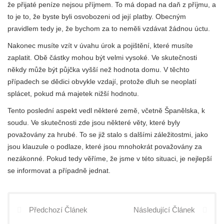
že přijaté peníze nejsou příjmem. To má dopad na daň z příjmu, a
to je to, že byste byli osvobozeni od její platby. Obecným
pravidlem tedy je, že bychom za to neměli vzdávat žádnou úctu.
Nakonec musíte vzít v úvahu úrok a pojištění, které musíte
zaplatit. Obě částky mohou být velmi vysoké. Ve skutečnosti
někdy může být půjčka vyšší než hodnota domu. V těchto
případech se dědici obvykle vzdají, protože dluh se neoplatí
splácet, pokud má majetek nižší hodnotu.
Tento poslední aspekt vedl některé země, včetně Španělska, k
soudu. Ve skutečnosti zde jsou některé věty, které byly
považovány za hrubé. To se již stalo s dalšími záležitostmi, jako
jsou klauzule o podlaze, které jsou mnohokrát považovány za
nezákonné. Pokud tedy věříme, že jsme v této situaci, je nejlepší
se informovat a případně jednat.
Předchozí Článek
Následující Článek