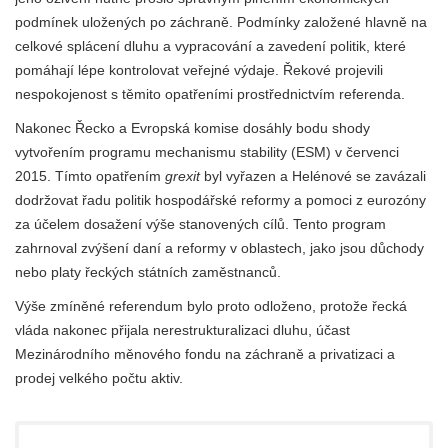
podmínek uložených po záchraně. Podmínky založené hlavně na
celkové splácení dluhu a vypracování a zavedení politik, které
pomáhají lépe kontrolovat veřejné výdaje. Řekové projevili
nespokojenost s těmito opatřeními prostřednictvím referenda.
Nakonec Řecko a Evropská komise dosáhly bodu shody
vytvořením programu mechanismu stability (ESM) v červenci
2015. Tímto opatřením
grexit
byl vyřazen a Helénové se zavázali
dodržovat řadu politik hospodářské reformy a pomoci z eurozóny
za účelem dosažení výše stanovených cílů. Tento program
zahrnoval zvýšení daní a reformy v oblastech, jako jsou důchody
nebo platy řeckých státních zaměstnanců.
Výše zmíněné referendum bylo proto odloženo, protože řecká
vláda nakonec přijala nerestrukturalizaci dluhu, účast
Mezinárodního měnového fondu na záchraně a privatizaci a
prodej velkého počtu aktiv.