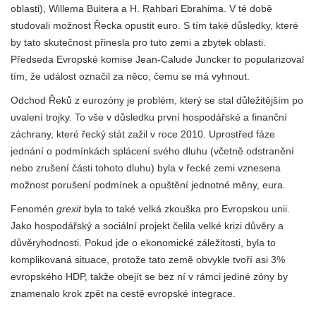
oblasti), Willema Buitera a H. Rahbari Ebrahima. V té době
studovali možnost Řecka opustit euro. S tím také důsledky, které
by tato skutečnost přinesla pro tuto zemi a zbytek oblasti.
Předseda Evropské komise Jean-Calude Juncker to popularizoval
tím, že událost označil za něco, čemu se má vyhnout.
Odchod Řeků z eurozóny je problém, který se stal důležitějším po
uvalení trojky. To vše v důsledku první hospodářské a finanční
záchrany, které řecký stát zažil v roce 2010. Uprostřed fáze
jednání o podmínkách splácení svého dluhu (včetně odstranění
nebo zrušení části tohoto dluhu) byla v řecké zemi vznesena
možnost porušení podmínek a opuštění jednotné měny, eura.
Fenomén
grexit
byla to také velká zkouška pro Evropskou unii.
Jako hospodářský a sociální projekt čelila velké krizi důvěry a
důvěryhodnosti. Pokud jde o ekonomické záležitosti, byla to
komplikovaná situace, protože tato země obvykle tvoří asi 3%
evropského HDP, takže obejít se bez ní v rámci jediné zóny by
znamenalo krok zpět na cestě evropské integrace.