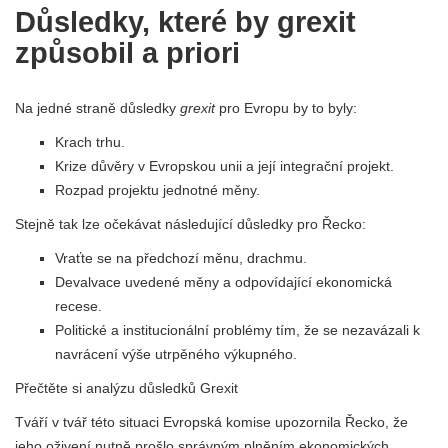
Důsledky, které by grexit
způsobil a priori
Na jedné straně důsledky
grexit
pro Evropu by to byly:
Krach trhu.
Krize důvěry v Evropskou unii a její integrační projekt.
Rozpad projektu jednotné měny.
Stejně tak lze očekávat následující důsledky pro Řecko:
Vraťte se na předchozí měnu, drachmu.
Devalvace uvedené měny a odpovídající ekonomická
recese.
Politické a institucionální problémy tím, že se nezavázali k
navrácení výše utrpěného výkupného.
Přečtěte si analýzu důsledků Grexit
Tváří v tvář této situaci Evropská komise upozornila Řecko, že
jeho oživení nutně prošlo správným plněním ekonomických