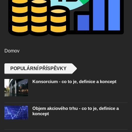
Domov
POPULÁRNÍ PŘÍSPĚVKY
Konsorcium - co to je, definice a koncept
Objem akciového trhu - co to je, definice a
koncept