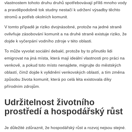
vlastnostem tohoto druhu druhů spotřebovávají příliš mnoho vody
a pravděpodobně tok studny nestačí k udržení výsadby těchto
stromů a potřeb okolních komunit.
V tomto případě je riziko dvojnásobné, protože na jedné straně
ovlivňuje zásobování komunit a na druhé straně existuje riziko, že
dojde k vyčerpání vodního zdroje v této oblasti.
To může vyvolat sociální debakl, protože by to přinutilo lidi
emigrovat na jiná místa, která mají ideální vlastnosti pro práci na
venkově, a pokud toto místo nenajdete, migrujte do městských
oblastí, čímž dojde k vylidnění venkovských oblastí, a tím změna
způsobu života komunit, která po celá léta existovala díky
přírodním zdrojům.
Udržitelnost životního
prostředí a hospodářský růst
Je důležité zdůraznit, že hospodářský růst a rozvoj nejsou stejné.