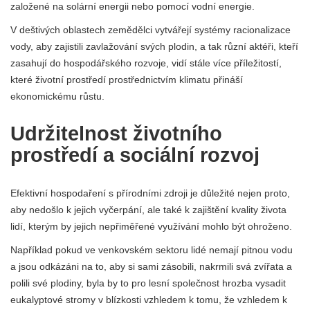
založené na solární energii nebo pomocí vodní energie.
V deštivých oblastech zemědělci vytvářejí systémy racionalizace
vody, aby zajistili zavlažování svých plodin, a tak různí aktéři, kteří
zasahují do hospodářského rozvoje, vidí stále více příležitostí,
které životní prostředí prostřednictvím klimatu přináší
ekonomickému růstu.
Udržitelnost životního
prostředí a sociální rozvoj
Efektivní hospodaření s přírodními zdroji je důležité nejen proto,
aby nedošlo k jejich vyčerpání, ale také k zajištění kvality života
lidí, kterým by jejich nepřiměřené využívání mohlo být ohroženo.
Například pokud ve venkovském sektoru lidé nemají pitnou vodu
a jsou odkázáni na to, aby si sami zásobili, nakrmili svá zvířata a
polili své plodiny, byla by to pro lesní společnost hrozba vysadit
eukalyptové stromy v blízkosti vzhledem k tomu, že vzhledem k