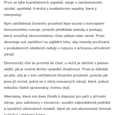
První se týká kvantitativních aspektů; údaje o zaměstnanosti,
výrobě, spotřebě. A druhá s kvalitativními aspekty, které ji
interpretují.
Nyní udržitelnost životního prostředí lépe souvisí s konceptem
ekonomického rozvoje, protože předkládá metody a postupy,
které umožňují ekonomickému růstu oblasti nebo země. Proto
akcentuje své zaměření na zajištění toho, aby metody používané
v produktivních odvětvích nebyly v rozporu s ochranou přírodních
zdrojů.
Ekonomický růst se promítá do čísel, u nichž je obtížné s jistotou
vědět, jak je možné těchto výsledků dosáhnout. Proto je důležité
se ptát, zda je v tom udržitelnost životního prostředí, protože jak
jsme již zmínili, jedná se o zdroj omezených zdrojů, které, pokud
nebudou řádně spravovány, mohou dojít.
Alternativy, které má dnes člověk k dispozici pro péči o přírodní
zdroje, jsou zakotveny v inovacích, sociální odpovědnosti podniků
a vytváření obchodních modelů, které do své ekonomické činnosti
začleňují udržitelný faktor.