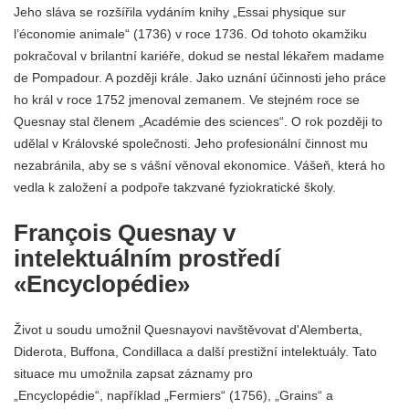
Jeho sláva se rozšířila vydáním knihy „Essai physique sur
l’économie animale“ (1736) v roce 1736. Od tohoto okamžiku
pokračoval v brilantní kariéře, dokud se nestal lékařem madame
de Pompadour. A později krále. Jako uznání účinnosti jeho práce
ho král v roce 1752 jmenoval zemanem. Ve stejném roce se
Quesnay stal členem „Académie des sciences“. O rok později to
udělal v Královské společnosti. Jeho profesionální činnost mu
nezabránila, aby se s vášní věnoval ekonomice. Vášeň, která ho
vedla k založení a podpoře takzvané fyziokratické školy.
François Quesnay v
intelektuálním prostředí
«Encyclopédie»
Život u soudu umožnil Quesnayovi navštěvovat d'Alemberta,
Diderota, Buffona, Condillaca a další prestižní intelektuály. Tato
situace mu umožnila zapsat záznamy pro
„Encyclopédie“, například „Fermiers“ (1756), „Grains“ a