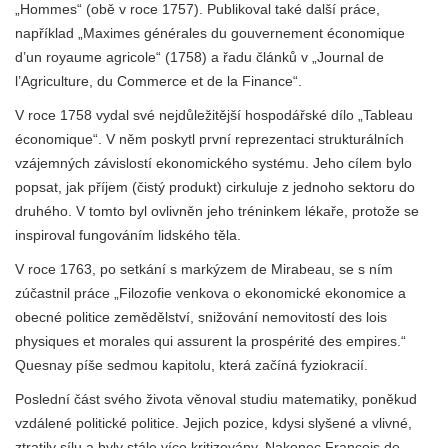
„Hommes“ (obě v roce 1757). Publikoval také další práce,
například „Maximes générales du gouvernement économique
d’un royaume agricole“ (1758) a řadu článků v
„Journal de
l’Agriculture, du Commerce et de la Finance“.
V roce 1758 vydal své nejdůležitější hospodářské dílo „Tableau
économique“. V něm poskytl první reprezentaci strukturálních
vzájemných závislostí ekonomického systému. Jeho cílem bylo
popsat, jak příjem (čistý produkt) cirkuluje z jednoho sektoru do
druhého. V tomto byl ovlivněn jeho tréninkem lékaře, protože se
inspiroval fungováním lidského těla.
V roce 1763, po setkání s markýzem de Mirabeau, se s ním
zúčastnil práce „Filozofie venkova o ekonomické ekonomice a
obecné politice zemědělství, snižování nemovitostí des lois
physiques et morales qui assurent la prospérité des empires.“
Quesnay píše sedmou kapitolu, která začíná fyziokracií.
Poslední část svého života věnoval studiu matematiky, poněkud
vzdálené politické politice. Jejich pozice, kdysi slyšené a vlivné,
ztratily sílu a byly stále více kritizovány. Nakonec François de