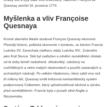
Quesnay zemřel 16. prosince 1774.
Myšlenka a vliv Françoise
Quesnaya
Kromě slavného lékaře studoval François Quesnay ekonomii.
Přesněji řečeno, politická ekonomie v kontextu, ve kterém Francie
Ludvíka XV. Zanechala nádheru vlády Ludvíka XIV., Známého
jako Král Slunce. Stát byl zadlužen a odvětví zemědělství zůstalo
od té doby téměř nedotčené. středověký, založený na
roztříštěných a velmi malých vlastnostech a použití zastaralých a
archaických nástrojů. Po velkém hladomoru, který zabil více než
tři miliony lidí, Quesnay tvrdě kritizoval merkantilistický systém
podporovaný Colbertem, který upřednostňoval obchod a výrobu
před zemědělstvím. Francie byla v pozadí silné Anglie a
Nizozemska.