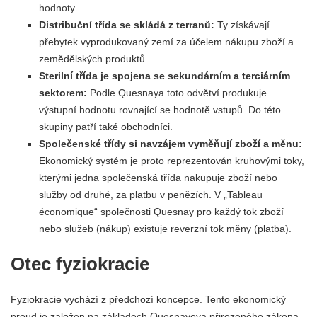
hodnoty.
Distribuční třída se skládá z terranů:
Ty získávají
přebytek vyprodukovaný zemí za účelem nákupu zboží a
zemědělských produktů.
Sterilní třída je spojena se sekundárním a terciárním
sektorem:
Podle Quesnaya toto odvětví produkuje
výstupní hodnotu rovnající se hodnotě vstupů. Do této
skupiny patří také obchodníci.
Společenské třídy si navzájem vyměňují zboží a měnu:
Ekonomický systém je proto reprezentován kruhovými toky,
kterými jedna společenská třída nakupuje zboží nebo
služby od druhé, za platbu v penězích. V „Tableau
économique“ společnosti Quesnay pro každý tok zboží
nebo služeb (nákup) existuje reverzní tok měny (platba).
Otec fyziokracie
Fyziokracie vychází z předchozí koncepce. Tento ekonomický
proud je založen na základech Quesnayova přirozeného zákona,