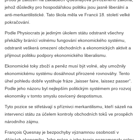
jehož důsledky pro hospodářskou politiku jsou jasně liberální a
anti-merkantilistické. Tato škola měla ve Francii 18. století velké
pokračování.
Podle Physiocrats je jediným úkolem státu odstranit všechny
překážky bránící volnému fungování ekonomického systému,
odstranit veškerá omezení obchodních a ekonomických aktivit a
přijmout politiku podpory ekonomického liberalismu.
Ekonomické toky zboží a peněz musí být volné, aby umožnily
ekonomickému systému dosáhnout přirozené rovnováhy. Tento
úhel pohledu dobře vystihuje fráze „laisser faire, laissez passer“.
Podle jeho názoru byl nejlepším politickým systémem pro rozvoj
ekonomiky v tomto smyslu osvícený despotismus.
Tyto pozice se střetávají s příznivci merkantilismu, kteří sázeli na
intervenci státu za účelem kontroly obchodních toků ve prospěch
národního zájmu.
François Quesnay je bezpochyby významnou osobností v
dějinách ekonomiky. Jeho práce a jeho teorie poznamenaly celou