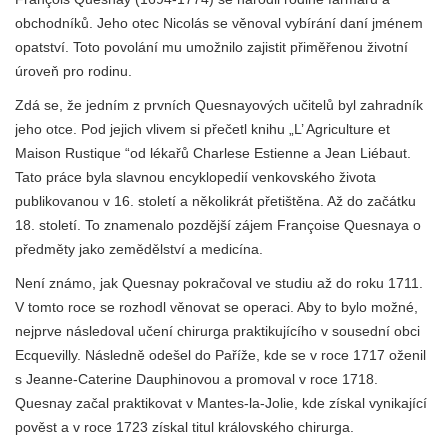
obchodníků. Jeho otec Nicolás se věnoval vybírání daní jménem
opatství. Toto povolání mu umožnilo zajistit přiměřenou životní
úroveň pro rodinu.
Zdá se, že jedním z prvních Quesnayových učitelů byl zahradník
jeho otce. Pod jejich vlivem si přečetl knihu „L’ Agriculture et
Maison Rustique “od lékařů Charlese Estienne a Jean Liébaut.
Tato práce byla slavnou encyklopedií venkovského života
publikovanou v 16. století a několikrát přetištěna. Až do začátku
18. století. To znamenalo pozdější zájem Françoise Quesnaya o
předměty jako zemědělství a medicína.
Není známo, jak Quesnay pokračoval ve studiu až do roku 1711.
V tomto roce se rozhodl věnovat se operaci. Aby to bylo možné,
nejprve následoval učení chirurga praktikujícího v sousední obci
Ecquevilly. Následně odešel do Paříže, kde se v roce 1717 oženil
s Jeanne-Caterine Dauphinovou a promoval v roce 1718.
Quesnay začal praktikovat v Mantes-la-Jolie, kde získal vynikající
pověst a v roce 1723 získal titul královského chirurga.