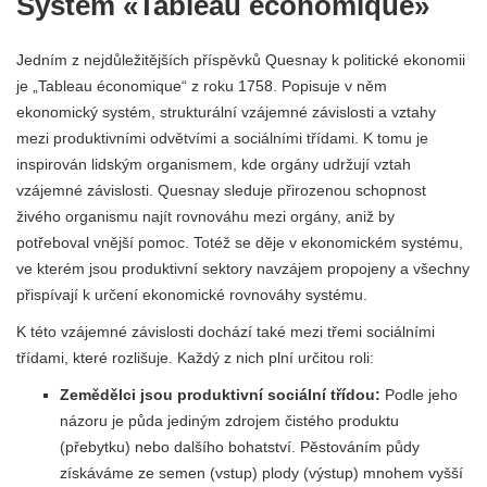
Systém «Tableau économique»
Jedním z nejdůležitějších příspěvků Quesnay k politické ekonomii
je „Tableau économique“ z roku 1758. Popisuje v něm
ekonomický systém, strukturální vzájemné závislosti a vztahy
mezi produktivními odvětvími a sociálními třídami. K tomu je
inspirován lidským organismem, kde orgány udržují vztah
vzájemné závislosti. Quesnay sleduje přirozenou schopnost
živého organismu najít rovnováhu mezi orgány, aniž by
potřeboval vnější pomoc. Totéž se děje v ekonomickém systému,
ve kterém jsou produktivní sektory navzájem propojeny a všechny
přispívají k určení ekonomické rovnováhy systému.
K této vzájemné závislosti dochází také mezi třemi sociálními
třídami, které rozlišuje. Každý z nich plní určitou roli:
Zemědělci jsou produktivní sociální třídou:
Podle jeho
názoru je půda jediným zdrojem čistého produktu
(přebytku) nebo dalšího bohatství. Pěstováním půdy
získáváme ze semen (vstup) plody (výstup) mnohem vyšší