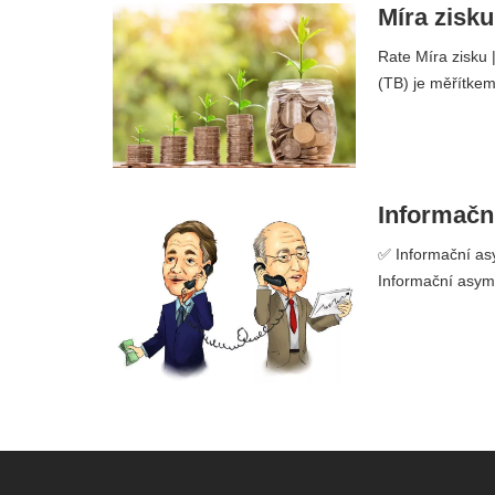
Míra zisku
Rate Míra zisku 
(TB) je měřítkem
Informační
✅ Informační asy
Informační asyme