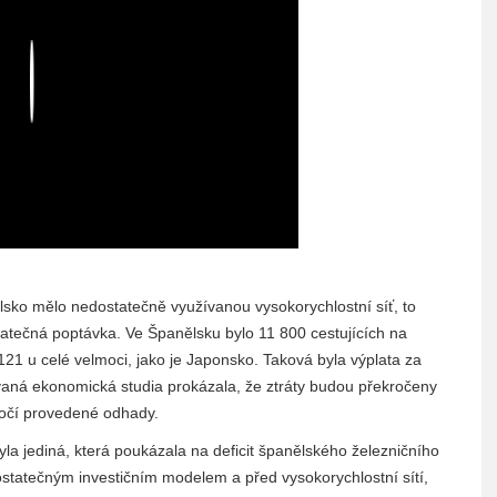
Play
sko mělo nedostatečně využívanou vysokorychlostní síť, to
tatečná poptávka. Ve Španělsku bylo 11 800 cestujících na
121 u celé velmoci, jako je Japonsko. Taková byla výplata za
ovaná ekonomická studia prokázala, že ztráty budou překročeny
ročí provedené odhady.
a jediná, která poukázala na deficit španělského železničního
statečným investičním modelem a před vysokorychlostní sítí,