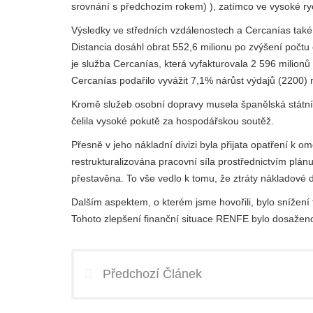
srovnání s předchozím rokem) ), zatímco ve vysoké ry
Výsledky ve středních vzdálenostech a Cercanías také z
Distancia dosáhl obrat 552,6 milionu po zvýšení počtu 
je služba Cercanías, která vyfakturovala 2 596 milionů
Cercanías podařilo vyvážit 7,1% nárůst výdajů (2200) 
Kromě služeb osobní dopravy musela španělská státní 
čelila vysoké pokutě za hospodářskou soutěž.
Přesně v jeho nákladní divizi byla přijata opatření k o
restrukturalizována pracovní síla prostřednictvím plá
přestavěna. To vše vedlo k tomu, že ztráty nákladové 
Dalším aspektem, o kterém jsme hovořili, bylo snížení 
Tohoto zlepšení finanční situace RENFE bylo dosaženo 
Předchozí Článek