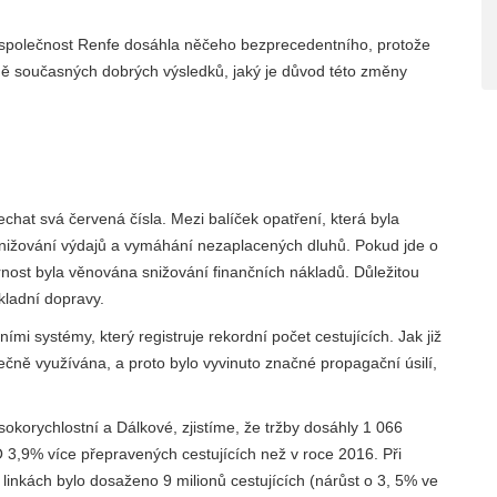
k společnost Renfe dosáhla něčeho bezprecedentního, protože
omě současných dobrých výsledků, jaký je důvod této změny
nechat svá červená čísla. Mezi balíček opatření, která byla
 snižování výdajů a vymáhání nezaplacených dluhů. Pokud jde o
ornost byla věnována snižování finančních nákladů. Důležitou
ákladní dopravy.
ími systémy, který registruje rekordní počet cestujících. Jak již
ečně využívána, a proto bylo vyvinuto značné propagační úsilí,
korychlostní a Dálkové, zjistíme, že tržby dosáhly 1 066
 O 3,9% více přepravených cestujících než v roce 2016. Při
linkách bylo dosaženo 9 milionů cestujících (nárůst o 3, 5% ve