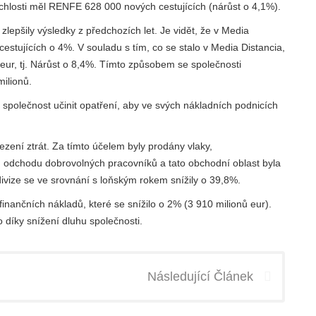
chlosti měl RENFE 628 000 nových cestujících (nárůst o 4,1%).
lepšily výsledky z předchozích let. Je vidět, že v Media
cestujících o 4%. V souladu s tím, co se stalo v Media Distancia,
 eur, tj. Nárůst o 8,4%. Tímto způsobem se společnosti
milionů.
společnost učinit opatření, aby ve svých nákladních podnicích
mezení ztrát. Za tímto účelem byly prodány vlaky,
nu odchodu dobrovolných pracovníků a tato obchodní oblast byla
divize se ve srovnání s loňským rokem snížily o 39,8%.
finančních nákladů, které se snížilo o 2% (3 910 milionů eur).
díky snížení dluhu společnosti.
Následující Článek