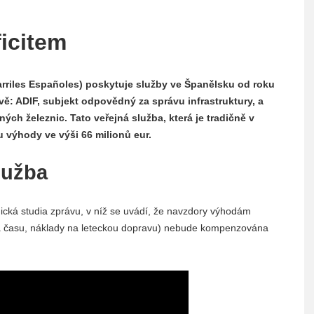
ficitem
rriles Españoles) poskytuje služby ve Španělsku od roku
dvě: ADIF, subjekt odpovědný za správu infrastruktury, a
ch železnic. Tato veřejná služba, která je tradičně v
u výhody ve výši 66 milionů eur.
lužba
cká studia zprávu, v níž se uvádí, že navzdory výhodám
ora času, náklady na leteckou dopravu) nebude kompenzována