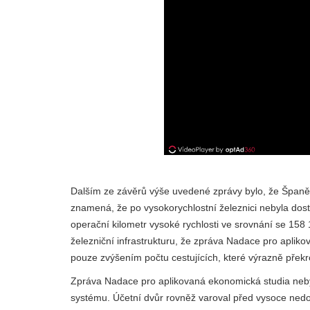
Dalším ze závěrů výše uvedené zprávy bylo, že Španěl
znamená, že po vysokorychlostní železnici nebyla dos
operační kilometr vysoké rychlosti ve srovnání se 158 
železniční infrastrukturu, že zpráva Nadace pro aplik
pouze zvýšením počtu cestujících, které výrazně přek
Zpráva Nadace pro aplikovaná ekonomická studia nebyl
systému. Účetní dvůr rovněž varoval před vysoce nedo