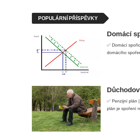
POPULÁRNÍ PŘÍSPĚVKY
Domácí spo
✅ Domácí spořicí
domácího spoření
Důchodový 
✅ Penzijní plán 
plán je spoření 