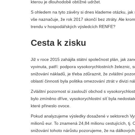
kterou je dlouhodobě obtížné udržet.
S ohledem na tyto závěry si dnes klademe otázku, ja
vše naznačuje, že rok 2017 skončí bez ztráty. Ale kr
trendu v hospodářských výsledcích RENFE?
Cesta k zisku
Již v roce 2015 zahájila státní společnost plán, jak za
vyvinuta, patří: podpora vysokorychlostních železnic,
snižování nákladů, je třeba zdůraznit, že zvláštní poz
oblastí činnosti byla politika omezování ztrát v divizi n
Zvláštní pozornost si zaslouží obchod s vysokorychlostn
bylo zmíněno dříve, vysokorychlostní síť byla nedostat
které přineslo ovoce.
Pokud analyzujeme výsledky dosažené v sektorech Vyso
milionů eur. To znamená 24,84 milionu cestujících, tj.
snižování tohoto nárůstu pozorujeme, že na dálkových 