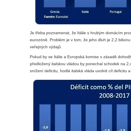
Je třeba poznamenat, že Itálie s hrubým domácím produ
eurozóně. Problém je v tom, že jeho dluh je 2,2 bilion
veřejných výdajů.
Pokud by se Itálie a Evropská komise v zásadě dohodly
předložený italskou vládou by ponechal schodek na 2,
snížení deficitu, hodlá italská vláda uvolnit cíl defici