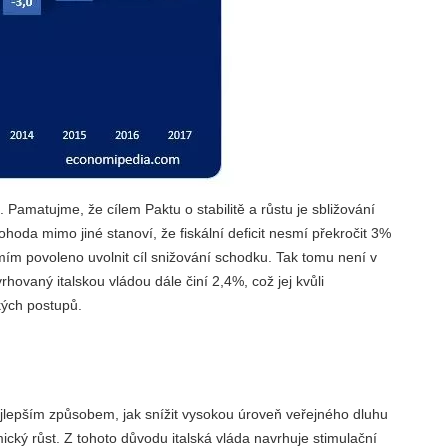
 Pamatujme, že cílem Paktu o stabilitě a růstu je sbližování
hoda mimo jiné stanoví, že fiskální deficit nesmí překročit 3%
m povoleno uvolnit cíl snižování schodku. Tak tomu není v
vrhovaný italskou vládou dále činí 2,4%, což jej kvůli
ých postupů.
ejlepším způsobem, jak snížit vysokou úroveň veřejného dluhu
ický růst. Z tohoto důvodu italská vláda navrhuje stimulační