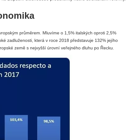
konomika
evropským průměrem. Mluvíme o 1,5% italských oproti 2,5%
soké zadluženosti, která v roce 2018 představuje 132% jejího
vropské země s nejvyšší úrovní veřejného dluhu po Řecku.