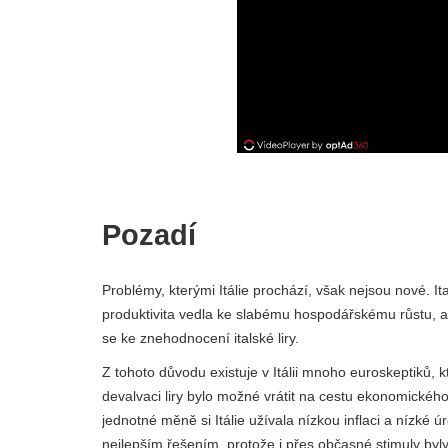
Pozadí
Problémy, kterými Itálie prochází, však nejsou nové. It
produktivita vedla ke slabému hospodářskému růstu, a
se ke znehodnocení italské liry.
Z tohoto důvodu existuje v Itálii mnoho euroskeptiků, k
devalvaci liry bylo možné vrátit na cestu ekonomickéh
jednotné měně si Itálie užívala nízkou inflaci a nízk
nejlepším řešením, protože i přes občasné stimuly byly