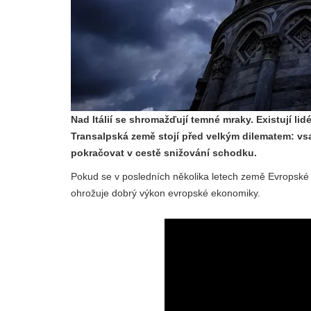
Nad Itálií se shromažďují temné mraky. Existují li
Transalpská země stojí před velkým dilematem: vs
pokračovat v cestě snižování schodku.
Pokud se v posledních několika letech země Evropské u
ohrožuje dobrý výkon evropské ekonomiky.