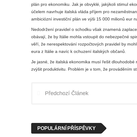
plán pro ekonomiku. Jak je obvyklé, jakýkoli stimul ek
účelem navrhuje italská vláda příjem pro nezaměstnané
ambiciózní investiční plán ve výši 15 000 milionů eur n
Nedodržení pravidel o schodku však znamená zaplacení
obávají, že by Itálie mohla vstoupit do nebezpečné spi
věří, že nerespektování rozpočtových pravidel by mo
eura z Itálie a navíc k ochuzení italských občanů.
Je jasné, že italská ekonomika musí řešit dlouhodobé r
zvýšit produktivitu. Problém je v tom, že prováděním st
Předchozí Článek
POPULÁRNÍ PŘÍSPĚVKY