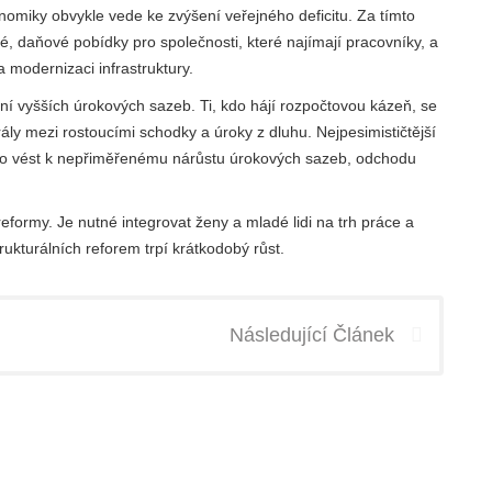
onomiky obvykle vede ke zvýšení veřejného deficitu. Za tímto
, daňové pobídky pro společnosti, které najímají pracovníky, a
a modernizaci infrastruktury.
 vyšších úrokových sazeb. Ti, kdo hájí rozpočtovou kázeň, se
rály mezi rostoucími schodky a úroky z dluhu. Nejpesimističtější
hlo vést k nepřiměřenému nárůstu úrokových sazeb, odchodu
eformy. Je nutné integrovat ženy a mladé lidi na trh práce a
rukturálních reforem trpí krátkodobý růst.
Následující Článek