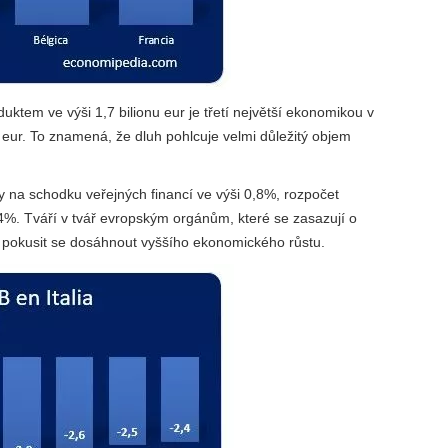
ktem ve výši 1,7 bilionu eur je třetí největší ekonomikou v
u eur. To znamená, že dluh pohlcuje velmi důležitý objem
 na schodku veřejných financí ve výši 0,8%, rozpočet
4%. Tváří v tvář evropským orgánům, které se zasazují o
tu a pokusit se dosáhnout vyššího ekonomického růstu.