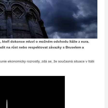
dé, kteří dokonce mluví o možném odchodu Itálie z eura.
adit na růst nebo respektovat závazky s Bruselem a
nie ekonomicky rozrostly, zdá se, že současná situace v Itálii