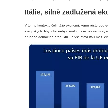
Itálie, silně zadlužená e
V tomto kontextu čelí Itálie ekonomickému růstu pod 
evropských. Aby toho nebylo málo, Itálie čelí velmi vy
hrubého domácího produktu. To vše staví Itálii mezi e