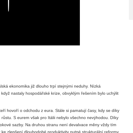
Play
alská ekonomika již dlouho trpí stejnými neduhy. Nízká
 když nastaly hospodářské krize, obvyklým řešením bylo uchýlit
teří hovoří o odchodu z eura. Stále si pamatují časy, kdy se díky
o růstu. S eurem však pro Itálii nebylo všechno nevýhodou. Díky
é úrokové sazby. Na druhou stranu není devalvace měny vždy tím
 ke zlepšení dlouhodobé produktivity nutné strukturální reformy.