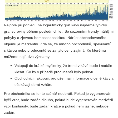
Nejprve při pohledu na logaritmický graf kávy najdeme typický
graf suroviny během posledních let. Se sezónními trendy, náhlými
pohyby a zjevnou homoscedasticitou. Nárůst obchodovaného
objemu je markantní. Zdá se, že mnoho obchodníků, spekulantů
s kávou nebo producentů se za tyto ceny zajímá. Ke kterému
můžeme najít dva významy:
Vstupují do krátké myšlenky, že trend v kávě bude i nadále
klesat. Co by v případě producentů bylo pokrytí.
Obchodníci nakupují, protože mají informace o ceně kávy a
očekávají obrat vzhůru.
Pro obchodníka se tento scénář neobrátí. Pokud je vygenerován
býčí vzor, ​​bude zadán dlouho, pokud bude vygenerován medvědí
vzor kontinuity, bude zadán krátce a pokud není jasné, nebude
zadán.