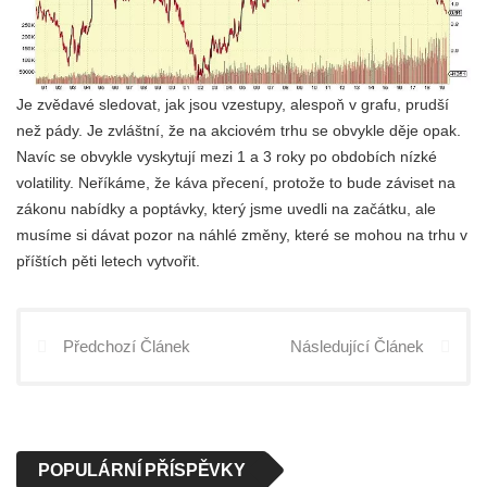
Je zvědavé sledovat, jak jsou vzestupy, alespoň v grafu, prudší
než pády. Je zvláštní, že na akciovém trhu se obvykle děje opak.
Navíc se obvykle vyskytují mezi 1 a 3 roky po obdobích nízké
volatility. Neříkáme, že káva přecení, protože to bude záviset na
zákonu nabídky a poptávky, který jsme uvedli na začátku, ale
musíme si dávat pozor na náhlé změny, které se mohou na trhu v
příštích pěti letech vytvořit.
Předchozí Článek
Následující Článek
POPULÁRNÍ PŘÍSPĚVKY