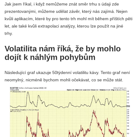
Jak jsem říkal, i když nemůžeme znát směr trhu s údaji zde
prezentovanými, můžeme udělat závěr, který nás zajímá. Nejen
kvůli aplikacím, které by pro tento trh mohl mít během příštích pěti
let, ale také kvůli extrapolaci analýzy, kterou lze použít na jiné
trhy.
Volatilita nám říká, že by mohlo
dojít k náhlým pohybům
Následující graf ukazuje 50týdenní volatilitu kávy. Tento graf není
neomylný, nicméně bychom mohli očekávat, co se může stát.