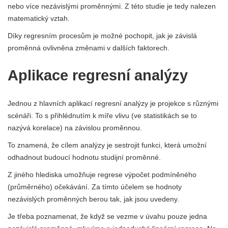
nebo více nezávislými proměnnými. Z této studie je tedy nalezen
matematický vztah.
Díky regresním procesům je možné pochopit, jak je závislá
proměnná ovlivněna změnami v dalších faktorech.
Aplikace regresní analýzy
Jednou z hlavních aplikací regresní analýzy je projekce s různými
scénáři. To s přihlédnutím k míře vlivu (ve statistikách se to
nazývá korelace) na závislou proměnnou.
To znamená, že cílem analýzy je sestrojit funkci, která umožní
odhadnout budoucí hodnotu studijní proměnné.
Z jiného hlediska umožňuje regrese výpočet podmíněného
(průměrného) očekávání. Za tímto účelem se hodnoty
nezávislých proměnných berou tak, jak jsou uvedeny.
Je třeba poznamenat, že když se vezme v úvahu pouze jedna