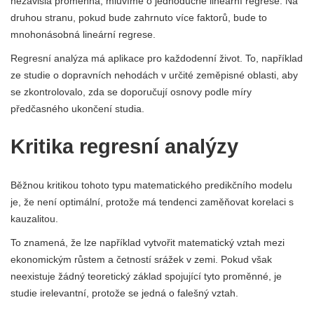
nezávislá proměnná, mluvíme o jednoduché lineární regrese. Na
druhou stranu, pokud bude zahrnuto více faktorů, bude to
mnohonásobná lineární regrese.
Regresní analýza má aplikace pro každodenní život. To, například
ze studie o dopravních nehodách v určité zeměpisné oblasti, aby
se zkontrolovalo, zda se doporučují osnovy podle míry
předčasného ukončení studia.
Kritika regresní analýzy
Běžnou kritikou tohoto typu matematického predikčního modelu
je, že není optimální, protože má tendenci zaměňovat korelaci s
kauzalitou.
To znamená, že lze například vytvořit matematický vztah mezi
ekonomickým růstem a četností srážek v zemi. Pokud však
neexistuje žádný teoretický základ spojující tyto proměnné, je
studie irelevantní, protože se jedná o falešný vztah.