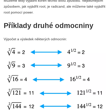
Můžeme tedy vyjádřit kořen těchto dvou způsobů. Nejběžnějším
způsobem, jak vyjádřit root, je radicand, ale můžeme také vyjádřit
root pomocí power.
Příklady druhé odmocniny
Výpočet a výsledek některých odmocnin: