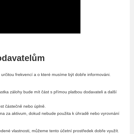
dodavatelům
určitou frekvencí a o které musíme být dobře informováni.
ka zálohy bude mít část s přímou platbou dodavateli a další
ést částečně nebo úplně.
na za aktivum, dokud nebude použita k úhradě nebo vyrovnání
dené vlastnosti, můžeme tento účetní prostředek dobře využít.