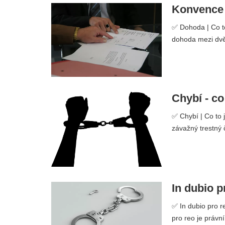
Konvence -
✅ Dohoda | Co to
dohoda mezi dvě
Chybí - co
✅ Chybí | Co to 
závažný trestný č
In dubio p
✅ In dubio pro r
pro reo je právn