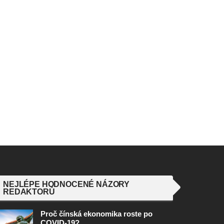
NEJLÉPE HODNOCENÉ NÁZORY
REDAKTORŮ
Proč čínská ekonomika roste po
COVID-19?