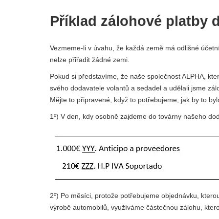
Příklad zálohové platby 
Vezmeme-li v úvahu, že každá země má odlišné účetní př
nelze přiřadit žádné zemi.
Pokud si představíme, že naše společnost ALPHA, kter
svého dodavatele volantů a sedadel a udělali jsme zá
Mějte to připravené, když to potřebujeme, jak by to by
1º) V den, kdy osobně zajdeme do továrny našeho dod
2º) Po měsíci, protože potřebujeme objednávku, ktero
výrobě automobilů, využíváme částečnou zálohu, kterou