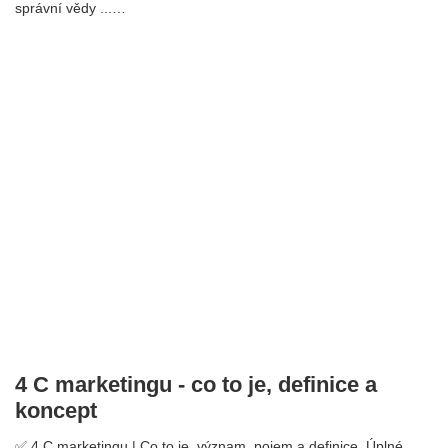
správní vědy ...…
4 C marketingu - co to je, definice a
koncept
✅ 4 C marketingu | Co to je, význam, pojem a definice. Úplné