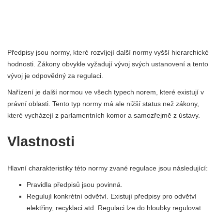
Předpisy jsou normy, které rozvíjejí další normy vyšší hierarchické
hodnosti. Zákony obvykle vyžadují vývoj svých ustanovení a tento
vývoj je odpovědný za regulaci.
Nařízení je další normou ve všech typech norem, které existují v
právní oblasti. Tento typ normy má ale nižší status než zákony,
které vycházejí z parlamentních komor a samozřejmě z ústavy.
Vlastnosti
Hlavní charakteristiky této normy zvané regulace jsou následující:
Pravidla předpisů jsou povinná.
Regulují konkrétní odvětví. Existují předpisy pro odvětví
elektřiny, recyklaci atd. Regulaci lze do hloubky regulovat