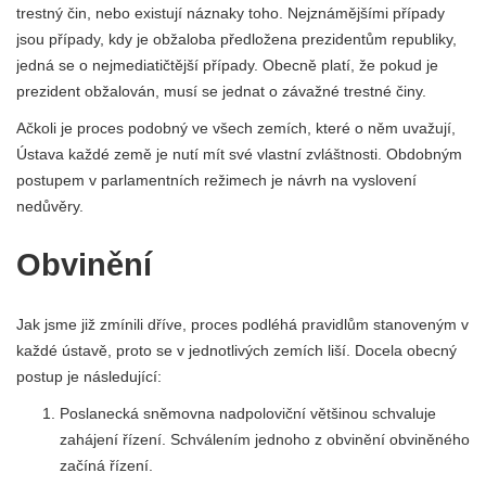
trestný čin, nebo existují náznaky toho. Nejznámějšími případy
jsou případy, kdy je obžaloba předložena prezidentům republiky,
jedná se o nejmediatičtější případy. Obecně platí, že pokud je
prezident obžalován, musí se jednat o závažné trestné činy.
Ačkoli je proces podobný ve všech zemích, které o něm uvažují,
Ústava každé země je nutí mít své vlastní zvláštnosti. Obdobným
postupem v parlamentních režimech je návrh na vyslovení
nedůvěry.
Obvinění
Jak jsme již zmínili dříve, proces podléhá pravidlům stanoveným v
každé ústavě, proto se v jednotlivých zemích liší. Docela obecný
postup je následující:
Poslanecká sněmovna nadpoloviční většinou schvaluje
zahájení řízení. Schválením jednoho z obvinění obviněného
začíná řízení.