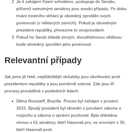
Je-li zahájení řízení schváleno, postupuje do Senátu,
přičemž samotnými senátory jsou soudci případu. Po dobu
trvání trestního stíhání je obviněný zproštěn svých
povinností (v některých zemích). Pokud je obviněným
prezident republiky, převezme to viceprezident.
Pokud ho Senát shledá vinným, dvoutřetinovou většinou
bude obviněný zproštěn jeho povinností.
Relevantní případy
Jak jsme již řekli, nejdůležitější obžaloby jsou obviňování proti
prezidentovi republiky a jsou poměrně vzácná. Zde jsou tři
procesy prováděné v posledních letech.
Dilma Rousseff, Brazílie. Proces byl zahájen v prosinci
2015. Bývalý prezident byl obviněn z porušení zákona o
rozpočtu a zákona o správní poctivosti. Byla shledána
vinnou s 61 senátory, kteří hlasovali pro, ve srovnání s 30,
kteří hlasovali proti.