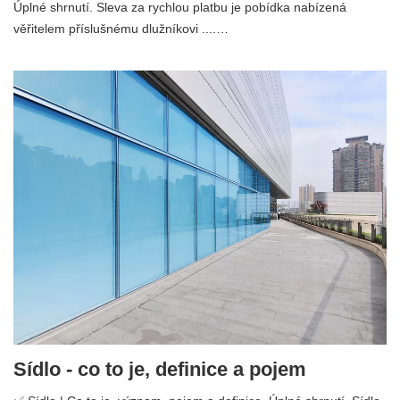
Úplné shrnutí. Sleva za rychlou platbu je pobídka nabízená
věřitelem příslušnému dlužníkovi ....…
Sídlo - co to je, definice a pojem