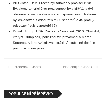
Bill Clinton, USA. Proces byl zahájen v prosinci 1998.
Bývalému americkému prezidentovi byla přičítána dvě
obvinění, křivá přísaha a maření spravedlnosti. Nakonec
byl osvobozen s odsouzením 50 senátorů a 45 proti (k
odsouzení bylo zapotřebí 67).
Donald Trump, USA. Proces začíná v září 2019. Obvinění,
kterým Trump čelí, jsou: zneužití pravomoci a maření
Kongresu v jeho vyšetřovací práci. V současné době je
proces v plném proudu.
Předchozí Článek
Následující Článek
POPULÁRNÍ PŘÍSPĚVKY